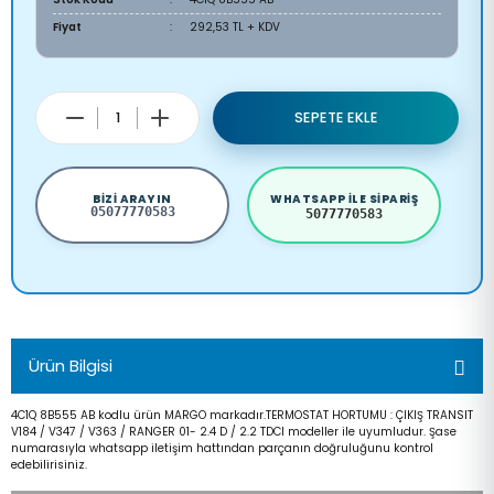
Fiyat
292,53 TL + KDV
SEPETE EKLE
BIZI ARAYIN
WHATSAPP ILE SIPARIŞ
05077770583
5077770583
Ürün Bilgisi
4C1Q 8B555 AB kodlu ürün MARGO markadır.TERMOSTAT HORTUMU : ÇIKIŞ TRANSIT
V184 / V347 / V363 / RANGER 01- 2.4 D / 2.2 TDCI modeller ile uyumludur. Şase
numarasıyla whatsapp iletişim hattından parçanın doğruluğunu kontrol
edebilirisiniz.