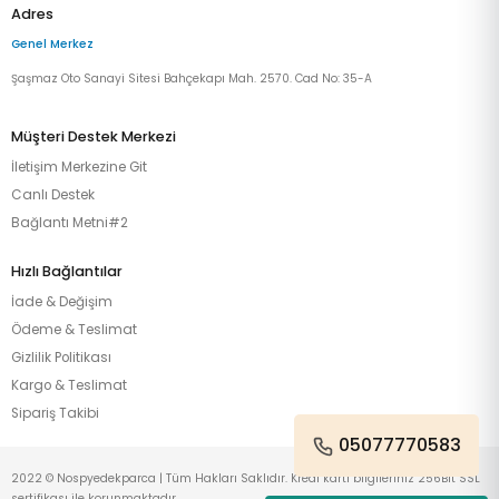
Adres
Genel Merkez
Şaşmaz Oto Sanayi Sitesi Bahçekapı Mah. 2570. Cad No: 35-A
Müşteri Destek Merkezi
İletişim Merkezine Git
Canlı Destek
Bağlantı Metni#2
Hızlı Bağlantılar
İade & Değişim
Ödeme & Teslimat
Gizlilik Politikası
Kargo & Teslimat
Sipariş Takibi
05077770583
2022 © Nospyedekparca | Tüm Hakları Saklıdır. Kredi kartı bilgileriniz 256Bit SSL
sertifikası ile korunmaktadır.