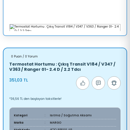
0 Puan / 0 Yorum
Termostat Hortumu : Çıkış Transit V184 / V347 /
V363 / Ranger 01- 2.4 D / 2.2 Tdcı
351,03 TL
*36,56 TL den başlayan taksitlerle!
Kategori
Isıtma / Soğutma Aksamı
Marka
MARGO
Stok Kodu
4C1Q 8B555 AB