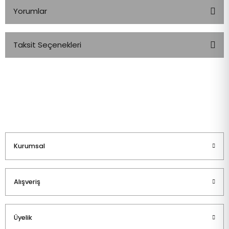
Yorumlar
Taksit Seçenekleri
Bu ürüne ilk yorumu siz yapın!
Yorum Yaz
Kurumsal
Alışveriş
Üyelik