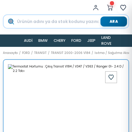
ARA
LAND
AUDİ
BMW
CHERY
FORD
JEEP
TESLA
ROVER
Anasayfa
FORD
TRANSİT
TRANSİT 2000-2006 V184
Isıtma / Soğutma Aksa