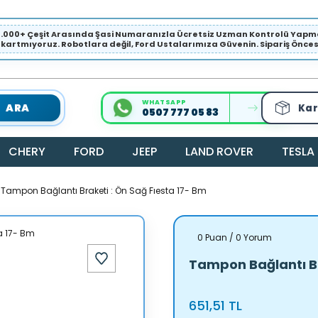
1.000+ Çeşit Arasında Şasi Numaranızla Ücretsiz Uzman Kontrolü Ya
ıkartmıyoruz. Robotlara değil, Ford Ustalarımıza Güvenin. Sipariş Öncesi 
WHATSAPP
ARA
Kar
0507 777 05 83
CHERY
FORD
JEEP
LAND ROVER
TESLA
Tampon Bağlantı Braketi : Ön Sağ Fıesta 17- Bm
0 Puan / 0 Yorum
Tampon Bağlantı Br
651,51 TL