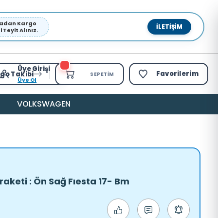
pmadan Kargo
İLETIŞIM
Teyit Alınız.
Üye Girişi
Favorilerim
go Takibi
SEPETIM
Üye Ol
VOLKSWAGEN
aketi : Ön Sağ Fıesta 17- Bm