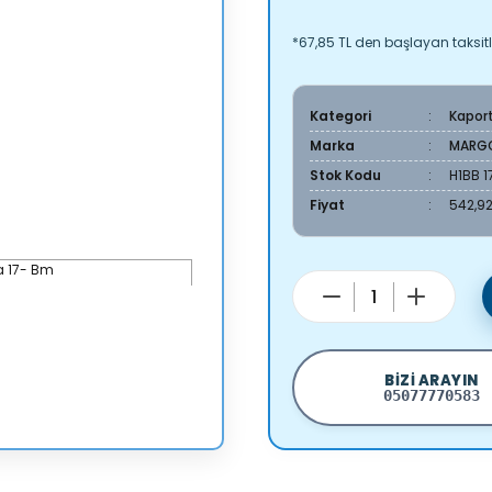
*67,85 TL den başlayan taksitl
Kategori
Kapor
Marka
MARG
Stok Kodu
H1BB 1
Fiyat
542,92
BIZI ARAYIN
05077770583