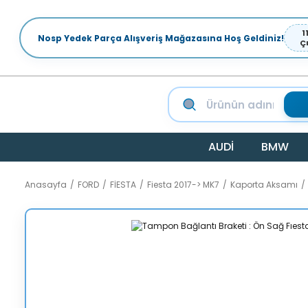
1
Nosp Yedek Parça Alışveriş Mağazasına Hoş Geldiniz!
Ç
AUDİ
BMW
Anasayfa
FORD
FİESTA
Fiesta 2017-> MK7
Kaporta Aksamı