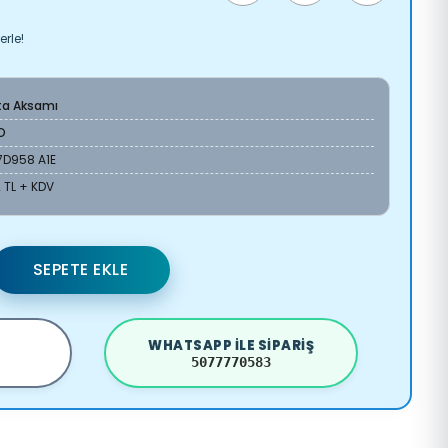
erle!
ta Aksamı
O
7D958 A1E
 TL + KDV
SEPETE EKLE
WHATSAPP ILE SIPARIŞ
5077770583