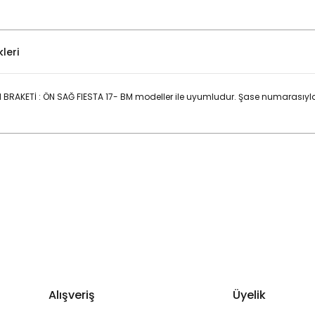
leri
RAKETİ : ÖN SAĞ FIESTA 17- BM modeller ile uyumludur. Şase numarasıyl
Bu ürüne ilk yorumu siz yapın!
Yorum Yaz
Alışveriş
Üyelik