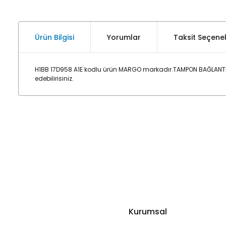
Ürün Bilgisi
Yorumlar
Taksit Seçenek
H1BB 17D958 A1E kodlu ürün MARGO markadır.TAMPON BAĞLANTI B
edebilirisiniz.
Kurumsal