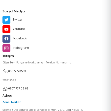
Sosyal Medya
Twitter
Youtube
Facebook
Instagram
İletişim
Diğer Tüm Parça ve Markalar İçin Telefon Numaramız:
05077770583
WhatsApp
0507 777 05 83
Adres
Genel Merkez
Şaşmaz Oto Sanayi Sitesi Bahçekapı Mah. 2570. Cad No: 35-A