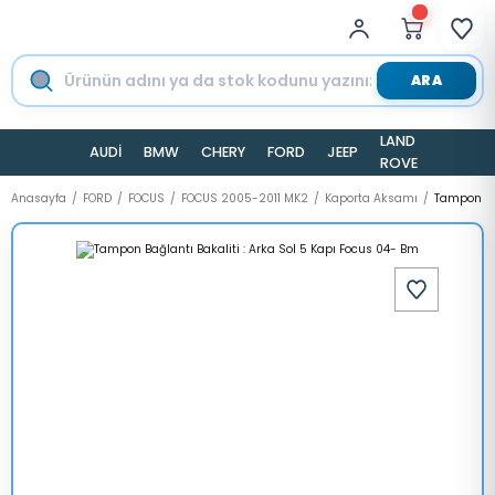
ARA
LAND
AUDİ
BMW
CHERY
FORD
JEEP
TESLA
ROVER
Anasayfa
FORD
FOCUS
FOCUS 2005-2011 MK2
Kaporta Aksamı
Tampon Bağ