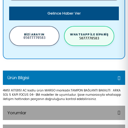
Gelince Haber Ver
BIZI ARAYIN
WHATSAPP ILE SIPARIŞ
05077770583
5077770583
Ürün Bilgisi
4M51 A17E851 AC kodlu ürün MARGO markadır.TAMPON BAĞLANTI BAKALİTİ : ARKA
SOL 5 KAPI FOCUS 04- BM modeller ile uyumludur. Şase numarasıyla whatsapp
iletişim hattından parçanın doğruluğunu kontrol edebilirisiniz.
Yorumlar