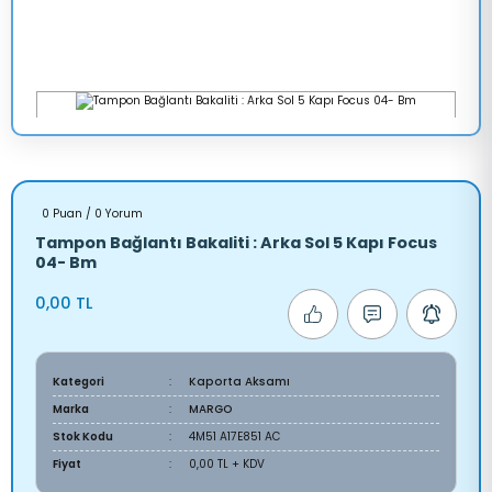
0 Puan / 0 Yorum
Tampon Bağlantı Bakaliti : Arka Sol 5 Kapı Focus
04- Bm
0,00 TL
Kategori
Kaporta Aksamı
Marka
MARGO
Stok Kodu
4M51 A17E851 AC
Fiyat
0,00 TL + KDV