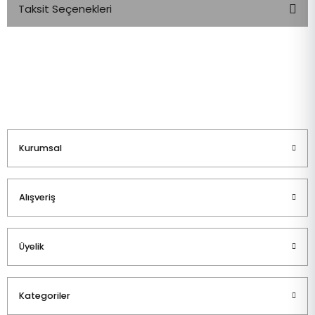
Taksit Seçenekleri
Bu ürüne ilk yorumu siz yapın!
Yorum Yaz
Kurumsal
Alışveriş
Üyelik
Kategoriler