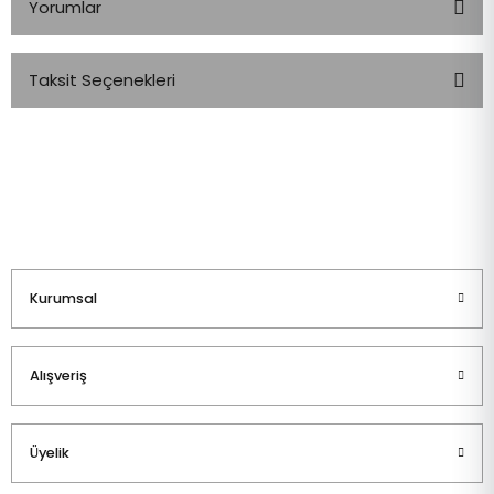
Yorumlar
Taksit Seçenekleri
Bu ürüne ilk yorumu siz yapın!
Yorum Yaz
Kurumsal
Alışveriş
Üyelik