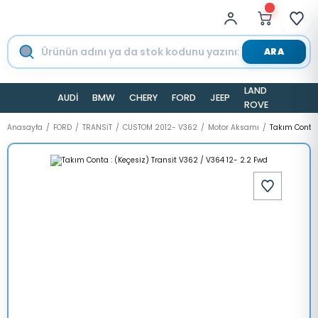
ARA
LAND
AUDİ
BMW
CHERY
FORD
JEEP
TESLA
ROVER
Anasayfa
FORD
TRANSİT
CUSTOM 2012- V362
Motor Aksamı
Takım Conta 