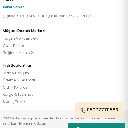
Genel Merkez
Şaşmaz Oto Sanayi Sitesi Bahçekapı Mah. 2570. Cad No: 35-A
Müşteri Destek Merkezi
İletişim Merkezine Git
Canlı Destek
Bağlantı Metni#2
Hızlı Bağlantılar
İade & Değişim
Ödeme & Teslimat
Gizlilik Politikası
Kargo & Teslimat
Sipariş Takibi
05077770583
2022 © Nospyedekparca | Tüm Hakları Saklıdır. Kredi kartı bilgileriniz 256Bit SSL
sertifikası ile korunmaktadır.