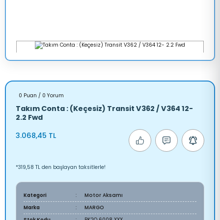
0 Puan / 0 Yorum
Takım Conta : (Keçesiz) Transit V362 / V364 12-
2.2 Fwd
3.068,45 TL
*319,58 TL den başlayan taksitlerle!
Kategori
Motor Aksamı
Marka
MARGO
Stok Kodu
BK2Q 6008 XXX