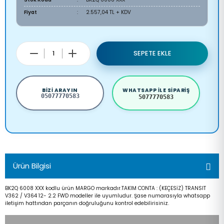
Fiyat
2.557,04 TL + KDV
SEPETE EKLE
BIZI ARAYIN
WHATSAPP ILE SIPARIŞ
05077770583
5077770583
Ürün Bilgisi
BK2Q 6008 XXX kodlu ürün MARGO markadır.TAKIM CONTA : (KEÇESİZ) TRANSIT
V362 / V364 12- 2.2 FWD modeller ile uyumludur. Şase numarasıyla whatsapp
iletişim hattından parçanın doğruluğunu kontrol edebilirisiniz.