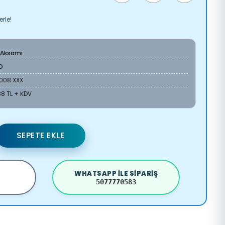
erle!
 Aksamı
O
6008 XXX
88 TL + KDV
SEPETE EKLE
WHATSAPP ILE SIPARIŞ
5077770583