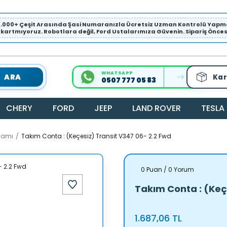
1.000+ Çeşit Arasında Şasi Numaranızla Ücretsiz Uzman Kontrolü Ya
ıkartmıyoruz. Robotlara değil, Ford Ustalarımıza Güvenin. Sipariş Öncesi 
WHATSAPP
ARA
Kar
0507 777 05 83
CHERY
FORD
JEEP
LAND ROVER
TESLA
samı
Takım Conta : (Keçesiz) Transit V347 06- 2.2 Fwd
0 Puan / 0 Yorum
Takım Conta : (Keç
1.687,06 TL