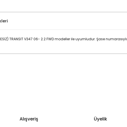
leri
ESİZ) TRANSIT V347 06- 2.2 FWD modeller ile uyumludur. Şase numarasıyl
Bu ürüne ilk yorumu siz yapın!
Yorum Yaz
Alışveriş
Üyelik