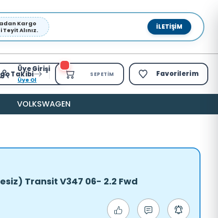
pmadan Kargo
İLETIŞIM
Teyit Alınız.
Üye Girişi
Favorilerim
go Takibi
SEPETIM
Üye Ol
VOLKSWAGEN
esiz) Transit V347 06- 2.2 Fwd