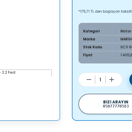
*175,71 TL den başlayan taksitl
Kategori
Motor
Marka
MARG
Stok Kodu
6C11 
Fiyat
1.405,
BIZI ARAYIN
05077770583