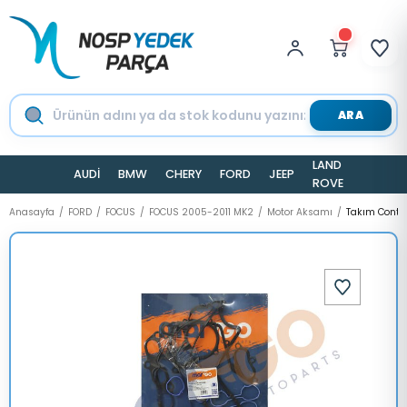
ARA
LAND
AUDİ
BMW
CHERY
FORD
JEEP
TESLA
ROVER
Anasayfa
FORD
FOCUS
FOCUS 2005-2011 MK2
Motor Aksamı
Takım Conta 