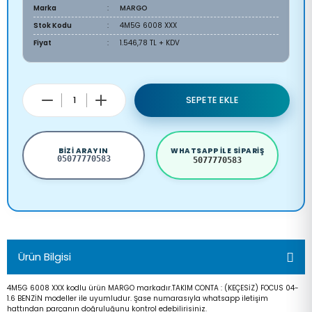
Marka
MARGO
Stok Kodu
4M5G 6008 XXX
Fiyat
1.546,78 TL + KDV
SEPETE EKLE
BIZI ARAYIN
WHATSAPP ILE SIPARIŞ
05077770583
5077770583
Ürün Bilgisi
4M5G 6008 XXX kodlu ürün MARGO markadır.TAKIM CONTA : (KEÇESİZ) FOCUS 04-
1.6 BENZİN modeller ile uyumludur. Şase numarasıyla whatsapp iletişim
hattından parçanın doğruluğunu kontrol edebilirisiniz.