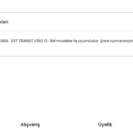
leri
RA : ÜST TRANSIT V362 12- BM modeller ile uyumludur. Şase numarasıyla
Bu ürüne ilk yorumu siz yapın!
Yorum Yaz
Alışveriş
Üyelik