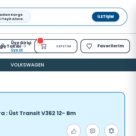
pmadan Kargo
İLETIŞIM
Teyit Alınız.
Üye Girişi
Favorilerim
go Takibi
SEPETIM
Üye Ol
VOLKSWAGEN
a : Üst Transit V362 12- Bm