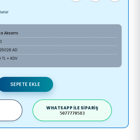
erle!
ta Aksamı
O
V25028 AD
 TL + KDV
SEPETE EKLE
WHATSAPP ILE SIPARIŞ
5077770583