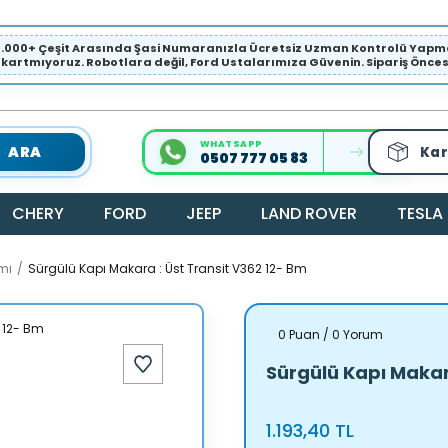
1.000+ Çeşit Arasında Şasi Numaranızla Ücretsiz Uzman Kontrolü Ya
ıkartmıyoruz. Robotlara değil, Ford Ustalarımıza Güvenin. Sipariş Öncesi 
WHATSAPP
ARA
Kar
0507 777 05 83
CHERY
FORD
JEEP
LAND ROVER
TESLA
mı
Sürgülü Kapı Makara : Üst Transit V362 12- Bm
0 Puan / 0 Yorum
Sürgülü Kapı Makar
1.193,40 TL