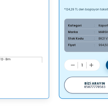
*124,29 TL den başlayan taksitl
Kategori
Kapor
Marka
MARG
Stok Kodu
BK21 
Fiyat
994,50
BIZI ARAYIN
05077770583