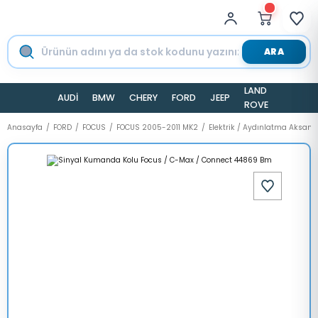
ARA
LAND
AUDİ
BMW
CHERY
FORD
JEEP
TESLA
ROVER
Anasayfa
FORD
FOCUS
FOCUS 2005-2011 MK2
Elektrik / Aydınlatma Aksamı