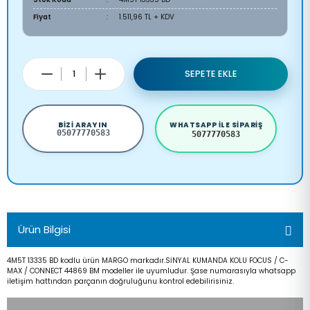
Fiyat
1.511,96 TL + KDV
SEPETE EKLE
BIZI ARAYIN
WHATSAPP ILE SIPARIŞ
05077770583
5077770583
Ürün Bilgisi
4M5T 13335 BD kodlu ürün MARGO markadır.SİNYAL KUMANDA KOLU FOCUS / C-
MAX / CONNECT 44869 BM modeller ile uyumludur. Şase numarasıyla whatsapp
iletişim hattından parçanın doğruluğunu kontrol edebilirisiniz.