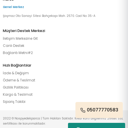
Genel Merkez
Şaşmaz Oto Sanayi Sitesi Bahçekapı Mah. 2570. Cad No: 35-A
Müşteri Destek Merkezi
İletişim Merkezine Git
Canlı Destek
Bağlantı Metni#2
Hızlı Bağlantılar
İade & Değişim
Ödeme & Teslimat
Gizlilik Politikası
Kargo & Teslimat
Sipariş Takibi
05077770583
2022 © Nospyedekparca | Tüm Hakları Saklıdır. Kredi kartı bilgileriniz 256Bit SSL
sertifikası ile korunmaktadır.