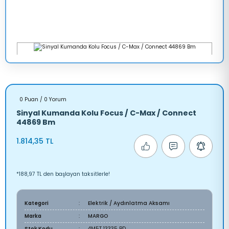
0 Puan / 0 Yorum
Sinyal Kumanda Kolu Focus / C-Max / Connect
44869 Bm
1.814,35 TL
*188,97 TL den başlayan taksitlerle!
Kategori
Elektrik / Aydınlatma Aksamı
Marka
MARGO
Stok Kodu
4M5T 13335 BD