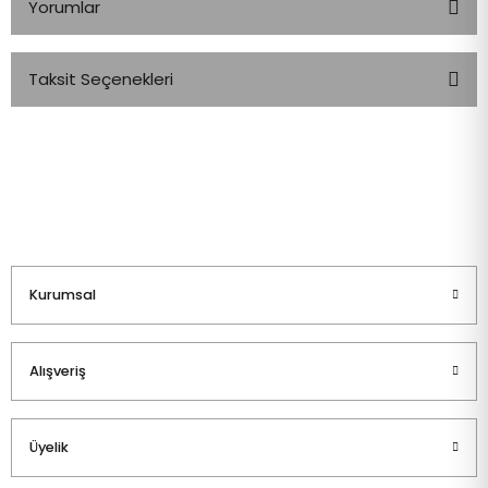
Yorumlar
Taksit Seçenekleri
Bu ürüne ilk yorumu siz yapın!
Yorum Yaz
Kurumsal
Alışveriş
Üyelik