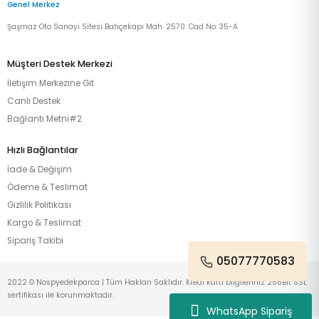
Genel Merkez
Şaşmaz Oto Sanayi Sitesi Bahçekapı Mah. 2570. Cad No: 35-A
Müşteri Destek Merkezi
İletişim Merkezine Git
Canlı Destek
Bağlantı Metni#2
Hızlı Bağlantılar
İade & Değişim
Ödeme & Teslimat
Gizlilik Politikası
Kargo & Teslimat
Sipariş Takibi
05077770583
2022 © Nospyedekparca | Tüm Hakları Saklıdır. Kredi kartı bilgileriniz 256Bit SSL
sertifikası ile korunmaktadır.
WhatsApp Sipariş