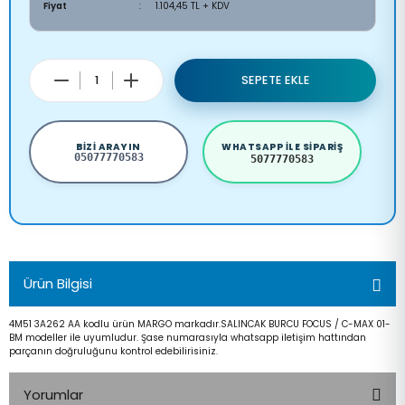
Fiyat
1.104,45 TL + KDV
SEPETE EKLE
BIZI ARAYIN
WHATSAPP ILE SIPARIŞ
05077770583
5077770583
Ürün Bilgisi
4M51 3A262 AA kodlu ürün MARGO markadır.SALINCAK BURCU FOCUS / C-MAX 01-
BM modeller ile uyumludur. Şase numarasıyla whatsapp iletişim hattından
parçanın doğruluğunu kontrol edebilirisiniz.
Yorumlar