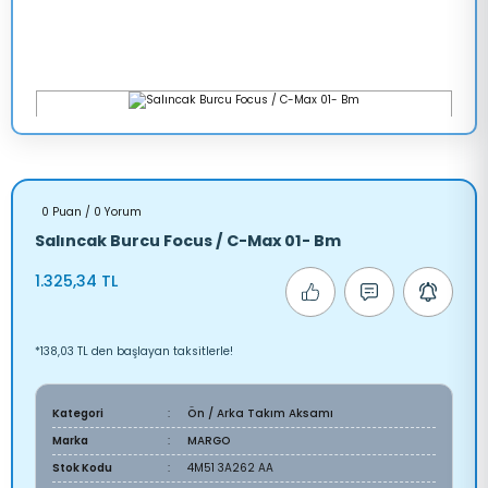
0 Puan / 0 Yorum
Salıncak Burcu Focus / C-Max 01- Bm
1.325,34 TL
*138,03 TL den başlayan taksitlerle!
Kategori
Ön / Arka Takım Aksamı
Marka
MARGO
Stok Kodu
4M51 3A262 AA