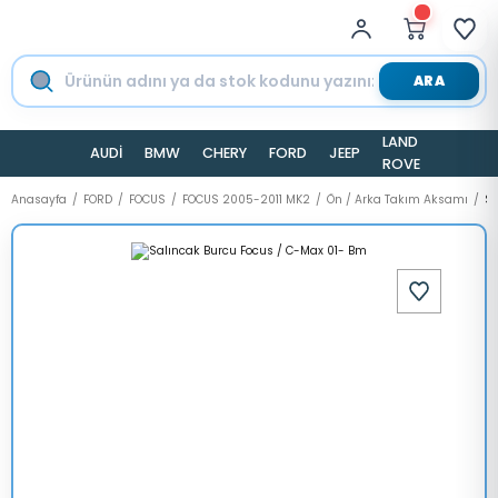
ARA
LAND
AUDİ
BMW
CHERY
FORD
JEEP
TESLA
ROVER
Anasayfa
FORD
FOCUS
FOCUS 2005-2011 MK2
Ön / Arka Takım Aksamı
Sa