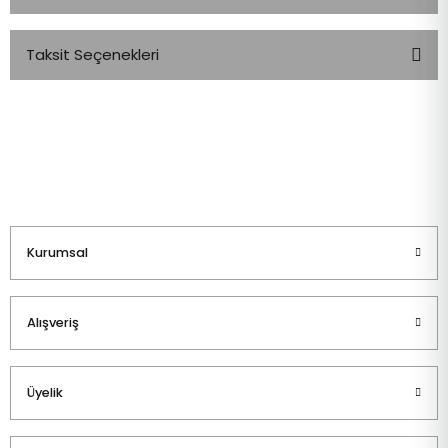
Taksit Seçenekleri
Bu ürüne ilk yorumu siz yapın!
Yorum Yaz
Kurumsal
Alışveriş
Üyelik