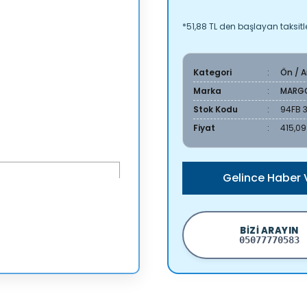
*51,88 TL den başlayan taksitle
Kategori
Ön / 
Marka
MARG
Stok Kodu
94FB 
Fiyat
415,09
Gelince Haber 
BIZI ARAYIN
05077770583