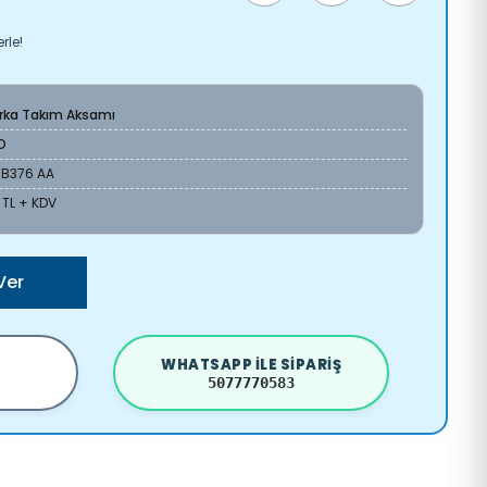
rle!
Arka Takım Aksamı
O
3B376 AA
 TL + KDV
Ver
WHATSAPP ILE SIPARIŞ
5077770583