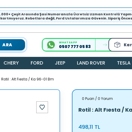
1.000+ Çeşit Arasında Şasi Numaranızla Ücretsiz Uzman Kontrolü Ya
ıkartmıyoruz. Robotlara değil, Ford Ustalarımıza Güvenin. Sipariş Öncesi 
WHATSAPP
ARA
Kar
0507 777 05 83
CHERY
FORD
JEEP
LAND ROVER
TESLA
Rotil : Alt Fıesta / Ka 96-01 Bm
0 Puan / 0 Yorum
Rotil : Alt Fıesta / 
498,11 TL