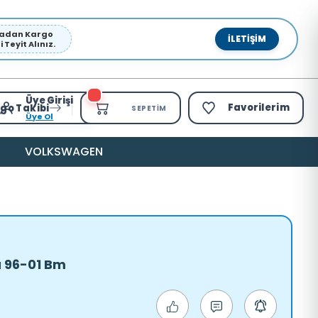
pmadan Kargo
İLETIŞIM
Teyit Alınız.
Üye Girişi
Favorilerim
go Takibi
SEPETIM
Üye Ol
VOLKSWAGEN
Ka 96-01 Bm