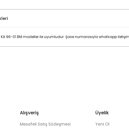
leri
 KA 96-01 BM modeller ile uyumludur. Şase numarasıyla whatsapp iletişim 
Bu ürüne ilk yorumu siz yapın!
Yorum Yaz
Alışveriş
Üyelik
Mesafeli Satış Sözleşmesi
Yeni Ol