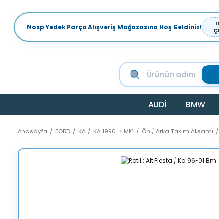
1
Nosp Yedek Parça Alışveriş Mağazasına Hoş Geldiniz!
Ç
AUDİ
BMW
Anasayfa
FORD
KA
KA 1996-> MK1
Ön / Arka Takım Aksamı