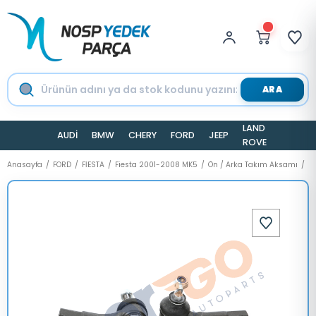
ARA
LAND
AUDİ
BMW
CHERY
FORD
JEEP
TESLA
ROVER
Anasayfa
FORD
FİESTA
Fiesta 2001-2008 MK5
Ön / Arka Takım Aksamı
Ro