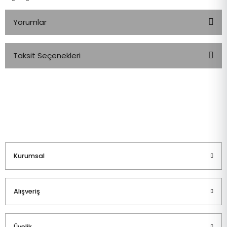
Yorumlar
Taksit Seçenekleri
Bu ürüne ilk yorumu siz yapın!
Yorum Yaz
Kurumsal
Alışveriş
Üyelik