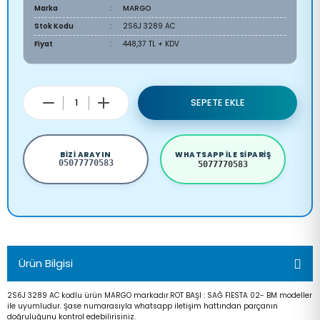
Marka
MARGO
Stok Kodu
2S6J 3289 AC
Fiyat
448,37 TL + KDV
SEPETE EKLE
BIZI ARAYIN
WHATSAPP ILE SIPARIŞ
05077770583
5077770583
Ürün Bilgisi
2S6J 3289 AC kodlu ürün MARGO markadır.ROT BAŞI : SAĞ FIESTA 02- BM modeller
ile uyumludur. Şase numarasıyla whatsapp iletişim hattından parçanın
doğruluğunu kontrol edebilirisiniz.