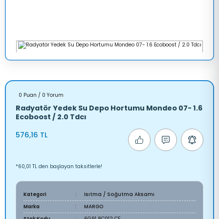
0 Puan / 0 Yorum
Radyatör Yedek Su Depo Hortumu Mondeo 07- 1.6
Ecoboost / 2.0 Tdcı
576,16 TL
*60,01 TL den başlayan taksitlerle!
Kategori
Isıtma / Soğutma Aksamı
Marka
MARGO
Stok Kodu
6G91 8C012 CF