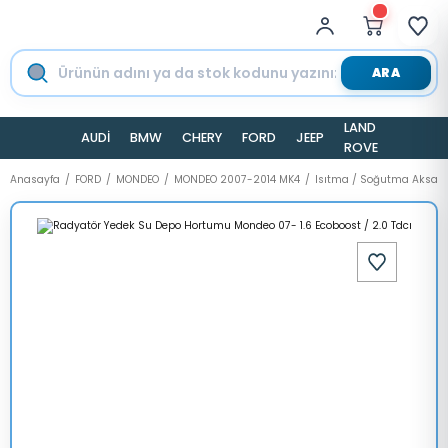
ARA
LAND
AUDİ
BMW
CHERY
FORD
JEEP
TESLA
ROVER
Anasayfa
FORD
MONDEO
MONDEO 2007-2014 MK4
Isıtma / Soğutma Aksam