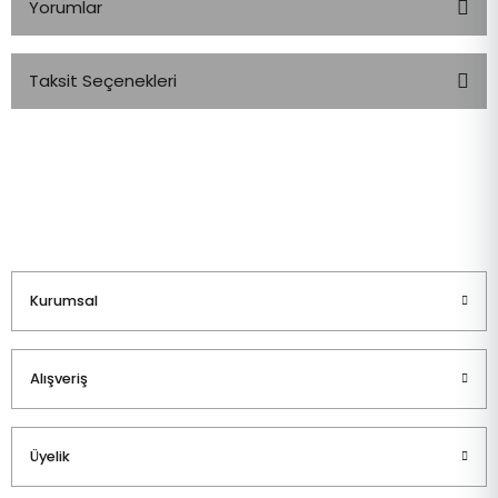
Yorumlar
Taksit Seçenekleri
Bu ürüne ilk yorumu siz yapın!
Yorum Yaz
Kurumsal
Alışveriş
Üyelik