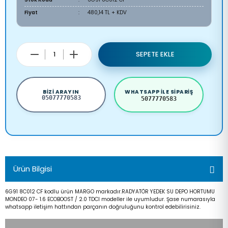
Fiyat
480,14 TL + KDV
SEPETE EKLE
BIZI ARAYIN
WHATSAPP ILE SIPARIŞ
05077770583
5077770583
Ürün Bilgisi
6G91 8C012 CF kodlu ürün MARGO markadır.RADYATÖR YEDEK SU DEPO HORTUMU
MONDEO 07- 1.6 ECOBOOST / 2.0 TDCI modeller ile uyumludur. Şase numarasıyla
whatsapp iletişim hattından parçanın doğruluğunu kontrol edebilirisiniz.