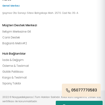
Genel Merkez
Şaşmaz Oto Sanayi Sitesi Bahçekapı Mah. 2570. Cad No: 35-A
Müşteri Destek Merkezi
İletişim Merkezine Git
Canlı Destek
Bağlantı Metni#2
Hızlı Bağlantılar
İade & Değişim
Ödeme & Teslimat
Gizlilik Politikası
Kargo & Teslimat
Sipariş Takibi
05077770583
2022 © Nospyedekparca | Tüm Hakları Saklıdır. Kredi kartı bilgileriniz 256Bit SSL
sertifikası ile korunmaktadır.