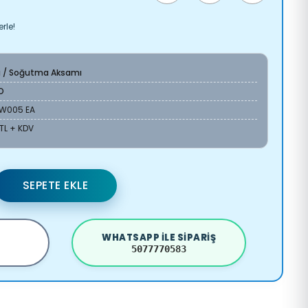
rle!
a / Soğutma Aksamı
O
8W005 EA
 TL + KDV
SEPETE EKLE
WHATSAPP ILE SIPARIŞ
5077770583