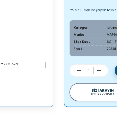
*27,97 TL den başlayan taksitle
Kategori
Isıtm
Marka
MARG
Stok Kodu
6C11 
Fiyat
223,81
BIZI ARAYIN
05077770583