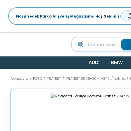
1
Nosp Yedek Parça Alışveriş Mağazasına Hoş Geldiniz!
Ç
AUDİ
BMW
Anasayfa
FORD
TRANSİT
TRANSİT 2006-2014 V347
Isıtma /