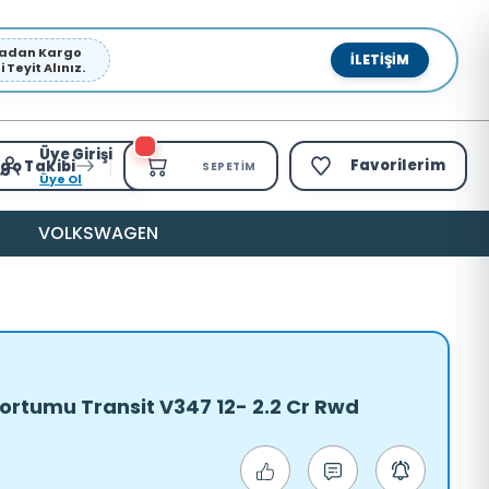
pmadan Kargo
İLETIŞIM
Teyit Alınız.
Üye Girişi
Favorilerim
go Takibi
SEPETIM
Üye Ol
VOLKSWAGEN
ortumu Transit V347 12- 2.2 Cr Rwd