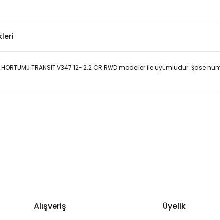
leri
HORTUMU TRANSIT V347 12- 2.2 CR RWD modeller ile uyumludur. Şase num
Bu ürüne ilk yorumu siz yapın!
Yorum Yaz
Alışveriş
Üyelik