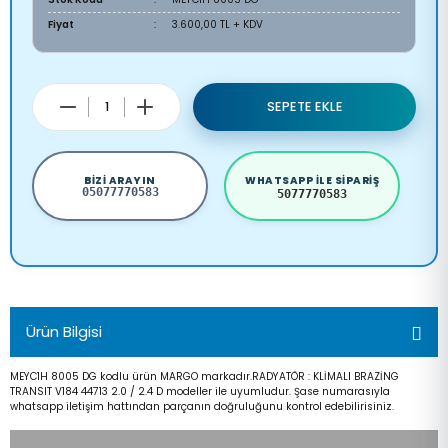
Fiyat
3.600,00 TL + KDV
SEPETE EKLE
BIZI ARAYIN
WHATSAPP ILE SIPARIŞ
05077770583
5077770583
Ürün Bilgisi
MEYC1H 8005 DG kodlu ürün MARGO markadır.RADYATÖR : KLİMALI BRAZİNG
TRANSIT V184 44713 2.0 / 2.4 D modeller ile uyumludur. Şase numarasıyla
whatsapp iletişim hattından parçanın doğruluğunu kontrol edebilirisiniz.