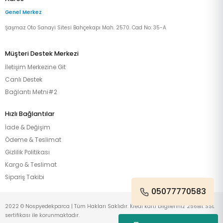
Genel Merkez
Şaşmaz Oto Sanayi Sitesi Bahçekapı Mah. 2570. Cad No: 35-A
Müşteri Destek Merkezi
İletişim Merkezine Git
Canlı Destek
Bağlantı Metni#2
Hızlı Bağlantılar
İade & Değişim
Ödeme & Teslimat
Gizlilik Politikası
Kargo & Teslimat
Sipariş Takibi
05077770583
2022 © Nospyedekparca | Tüm Hakları Saklıdır. Kredi kartı bilgileriniz 256Bit SSL
sertifikası ile korunmaktadır.