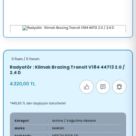
0 Puan / 0 Yorum
Radyatör : Klimalı Brazing Transit V184 44713 2.0 /
2.4 D
4.320,00 TL
*449,93 TL den başlayan taksitlerle!
Kategori
Isıtma / Soğutma Aksamı
Marka
MARGO
Stok Kodu
MEYC1H 8005 DG