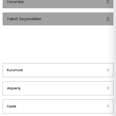
Yorumlar
Taksit Seçenekleri
Bu ürüne ilk yorumu siz yapın!
Yorum Yaz
Kurumsal
Alışveriş
Üyelik