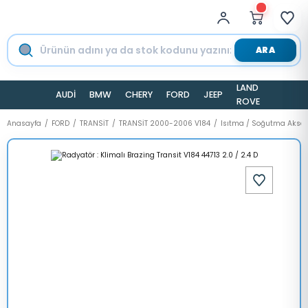
ARA
LAND
AUDİ
BMW
CHERY
FORD
JEEP
TESLA
ROVER
Anasayfa
FORD
TRANSİT
TRANSİT 2000-2006 V184
Isıtma / Soğutma Aksa