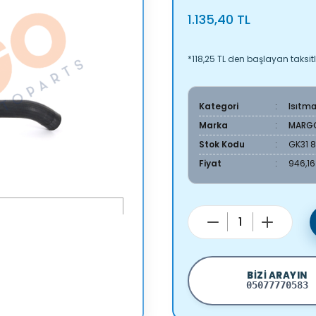
1.135,40 TL
*118,25 TL den başlayan taksitl
Kategori
Isıtm
Marka
MARG
Stok Kodu
GK31 
Fiyat
946,16
BIZI ARAYIN
05077770583