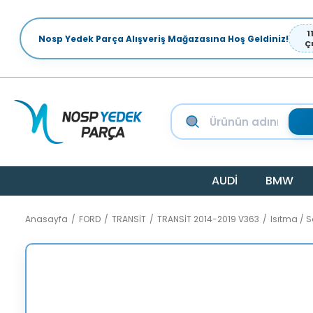
1
Nosp Yedek Parça Alışveriş Mağazasına Hoş Geldiniz!
Ç
AUDİ
BMW
Anasayfa
FORD
TRANSİT
TRANSİT 2014-2019 V363
Isıtma /