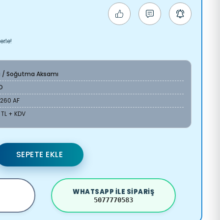
erle!
a / Soğutma Aksamı
O
8260 AF
 TL + KDV
SEPETE EKLE
WHATSAPP ILE SIPARIŞ
5077770583