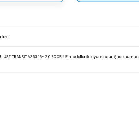
leri
 ÜST TRANSIT V363 16- 2.0 ECOBLUE modeller ile uyumludur. Şase numara
Bu ürüne ilk yorumu siz yapın!
Yorum Yaz