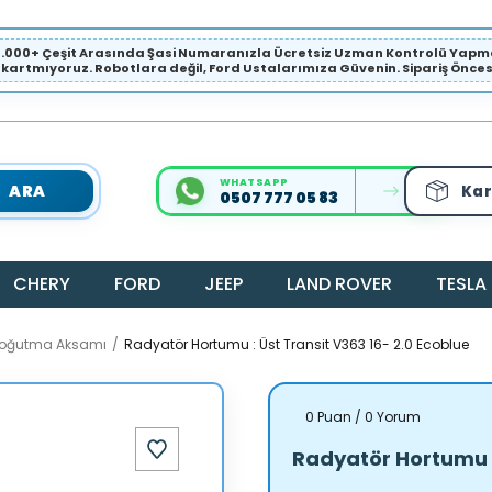
1.000+ Çeşit Arasında Şasi Numaranızla Ücretsiz Uzman Kontrolü Ya
ıkartmıyoruz. Robotlara değil, Ford Ustalarımıza Güvenin. Sipariş Öncesi 
WHATSAPP
ARA
Kar
0507 777 05 83
CHERY
FORD
JEEP
LAND ROVER
TESLA
 Soğutma Aksamı
Radyatör Hortumu : Üst Transit V363 16- 2.0 Ecoblue
0 Puan / 0 Yorum
Radyatör Hortumu : 