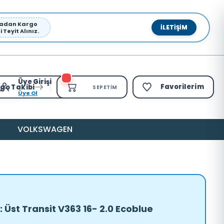
pmadan Kargo
İLETIŞIM
Teyit Alınız.
Üye Girişi
Favorilerim
go Takibi
SEPETIM
Üye Ol
VOLKSWAGEN
Üst Transit V363 16- 2.0 Ecoblue