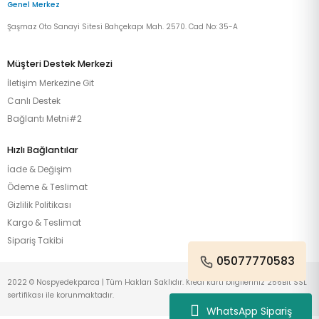
Genel Merkez
Şaşmaz Oto Sanayi Sitesi Bahçekapı Mah. 2570. Cad No: 35-A
Müşteri Destek Merkezi
İletişim Merkezine Git
Canlı Destek
Bağlantı Metni#2
Hızlı Bağlantılar
İade & Değişim
Ödeme & Teslimat
Gizlilik Politikası
Kargo & Teslimat
Sipariş Takibi
05077770583
2022 © Nospyedekparca | Tüm Hakları Saklıdır. Kredi kartı bilgileriniz 256Bit SSL
sertifikası ile korunmaktadır.
WhatsApp Sipariş