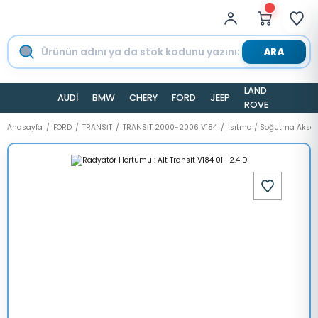
ARA
LAND
AUDİ
BMW
CHERY
FORD
JEEP
TESLA
ROVER
Anasayfa
FORD
TRANSİT
TRANSİT 2000-2006 V184
Isıtma / Soğutma Aksa