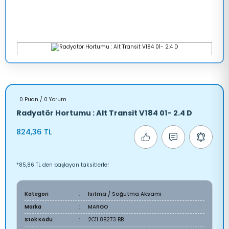
0 Puan / 0 Yorum
Radyatör Hortumu : Alt Transit V184 01- 2.4 D
824,36 TL
*85,86 TL den başlayan taksitlerle!
Kategori
Isıtma / Soğutma Aksamı
Marka
MARGO
Stok Kodu
2C11 8B273 BB