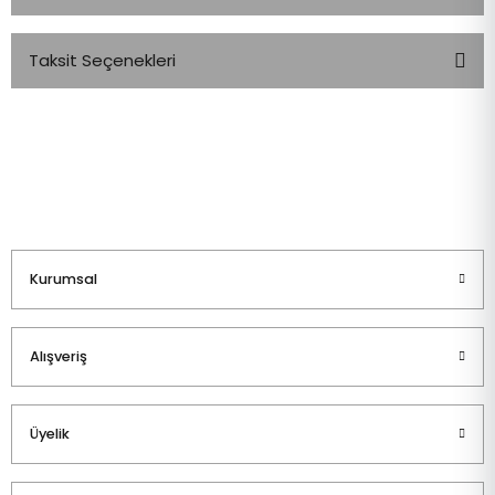
Taksit Seçenekleri
Bu ürüne ilk yorumu siz yapın!
Yorum Yaz
Kurumsal
Alışveriş
Üyelik