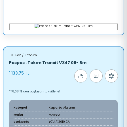
0 Puan / 0 Yorum
Paspas : Takım Transit V347 06- Bm
1.133,75 TL
*118,08 TL den başlayan taksitlerle!
Kategori
Kaporta Aksamı
Marka
MARGO
Stok Kodu
YC1J A13010 CA