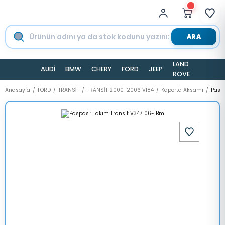
ARA
LAND
AUDİ
BMW
CHERY
FORD
JEEP
TESLA
ROVER
Anasayfa
FORD
TRANSİT
TRANSİT 2000-2006 V184
Kaporta Aksamı
Paspa