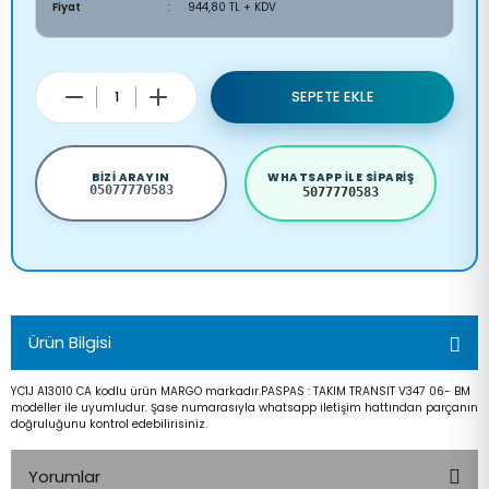
Fiyat
944,80 TL + KDV
SEPETE EKLE
BIZI ARAYIN
WHATSAPP ILE SIPARIŞ
05077770583
5077770583
Ürün Bilgisi
YC1J A13010 CA kodlu ürün MARGO markadır.PASPAS : TAKIM TRANSIT V347 06- BM
modeller ile uyumludur. Şase numarasıyla whatsapp iletişim hattından parçanın
doğruluğunu kontrol edebilirisiniz.
Yorumlar