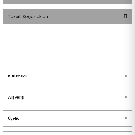
Taksit Seçenekleri
Bu ürüne ilk yorumu siz yapın!
Yorum Yaz
Kurumsal
Alışveriş
Üyelik