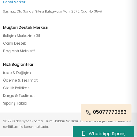
Genel Merkez
Şaşmaz Oto Sanayi Sitesi Bahçekapı Mah. 2570. Cad No: 35-A
Müşteri Destek Merkezi
İletişim Merkezine Git
Canlı Destek
Bağlantı Metni#2
Hızlı Bağlantılar
İade & Değişim
Ödeme & Teslimat
Gizlilik Politikası
Kargo & Teslimat
Sipariş Takibi
05077770583
2022 © Nospyedekparca | Tüm Hakları Saklıdır. Kredi kartı bilgileriniz 256Bit SSL
sertifikası ile korunmaktadır.
WhatsApp Sipariş