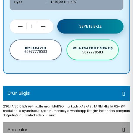
Fiyat
1.440,00 TL + KDV
SEPETE EKLE
BIZI ARAYIN
WHATSAPP ILE SIPARIŞ
05077770583
5077770583
Ürün Bilgisi
2S6J A13010 EDYYG4 kodlu ürün MARGO markadır.PASPAS : TAKIM FIESTA 02- BM
modeller ile uyumludur. Şase numarasıyla whatsapp iletişim hattından parçanın
doğruluğunu kontrol edebilirisiniz.
Yorumlar