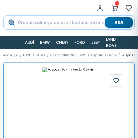
ARA
LAND
AUDİ
BMW
CHERY
FORD
JEEP
TESLA
ROVER
Anasayfa
FORD
FİESTA
Fiesta 2001-2008 MK5
Kaporta Aksamı
Paspas : 