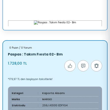
0 Puan / 0 Yorum
Paspas : Takım Fıesta 02- Bm
1.728,00 TL
*179,97 TL den başlayan taksitlerle!
Kategori
Kaporta Aksamı
Marka
MARGO
Stok Kodu
2S6J A13010 EDYYG4