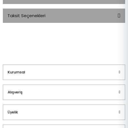
Taksit Seçenekleri
Bu ürüne ilk yorumu siz yapın!
Yorum Yaz
Kurumsal
Alışveriş
Üyelik