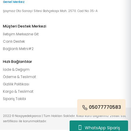
Genel Merkez
Şaşmaz Oto Sanayi Sitesi Bahçekapı Mah. 2570. Cad No: 35-A
Müşteri Destek Merkezi
İletişim Merkezine Git
Canlı Destek
Bağlantı Metni#2
Hızlı Bağlantılar
İade & Değişim
Ödeme & Teslimat
Gizlilik Politikası
Kargo & Teslimat
Sipariş Takibi
05077770583
2022 © Nospyedekparca | Tüm Hakları Saklıdır. Kredi kartı bilgileriniz 256Bit SSL
sertifikası ile korunmaktadır.
WhatsApp Sipariş