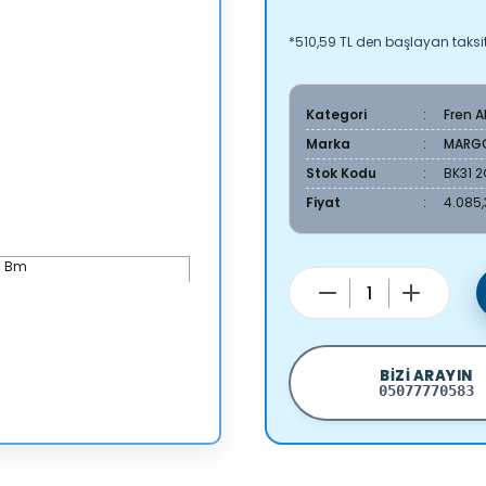
*510,59 TL den başlayan taksitl
Kategori
Fren 
Marka
MARG
Stok Kodu
BK31 
Fiyat
4.085,
BIZI ARAYIN
05077770583