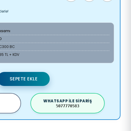
erle!
Aksamı
O
2C300 BC
35 TL + KDV
SEPETE EKLE
WHATSAPP ILE SIPARIŞ
5077770583