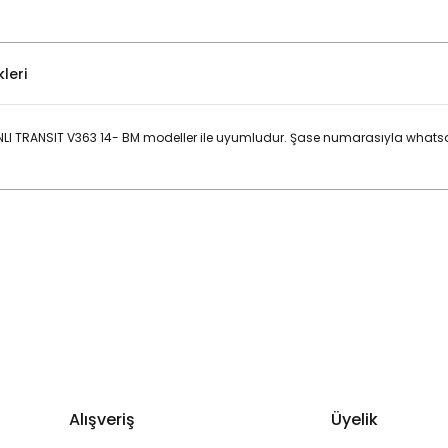
leri
I TRANSIT V363 14- BM modeller ile uyumludur. Şase numarasıyla whatsa
Bu ürüne ilk yorumu siz yapın!
Yorum Yaz
Alışveriş
Üyelik