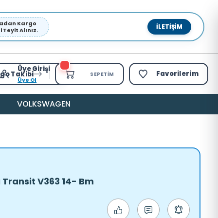
pmadan Kargo
İLETIŞIM
Teyit Alınız.
Üye Girişi
Favorilerim
go Takibi
SEPETIM
Üye Ol
VOLKSWAGEN
ı Transit V363 14- Bm