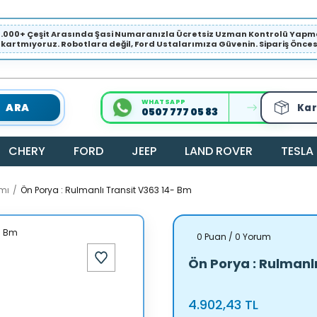
1.000+ Çeşit Arasında Şasi Numaranızla Ücretsiz Uzman Kontrolü Ya
ıkartmıyoruz. Robotlara değil, Ford Ustalarımıza Güvenin. Sipariş Öncesi 
WHATSAPP
ARA
Kar
0507 777 05 83
CHERY
FORD
JEEP
LAND ROVER
TESLA
mı
Ön Porya : Rulmanlı Transit V363 14- Bm
0 Puan / 0 Yorum
Ön Porya : Rulmanl
4.902,43 TL