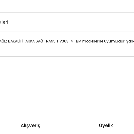
leri
Z BAKALİTİ : ARKA SAĞ TRANSIT V363 14- BM modeller ile uyumludur. Şas
Bu ürüne ilk yorumu siz yapın!
Yorum Yaz
Alışveriş
Üyelik