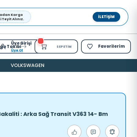
pmadan Kargo
İLETIŞIM
Teyit Alınız.
Üye Girişi
Favorilerim
go Takibi
SEPETIM
Üye Ol
VOLKSWAGEN
kaliti : Arka Sağ Transit V363 14- Bm