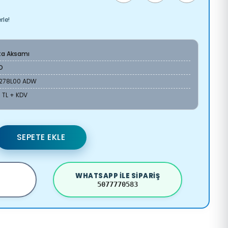
rle!
ta Aksamı
O
V278L00 ADW
 TL + KDV
SEPETE EKLE
WHATSAPP ILE SIPARIŞ
5077770583