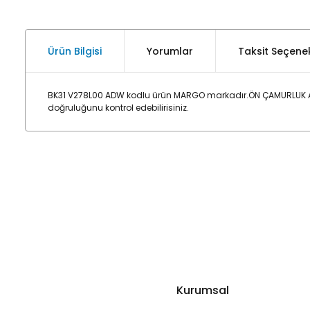
Ürün Bilgisi
Yorumlar
Taksit Seçenek
BK31 V278L00 ADW kodlu ürün MARGO markadır.ÖN ÇAMURLUK AĞI
doğruluğunu kontrol edebilirisiniz.
Kurumsal