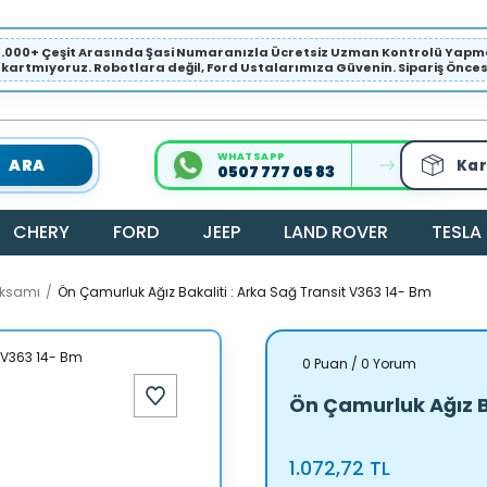
1.000+ Çeşit Arasında Şasi Numaranızla Ücretsiz Uzman Kontrolü Ya
ıkartmıyoruz. Robotlara değil, Ford Ustalarımıza Güvenin. Sipariş Öncesi 
WHATSAPP
ARA
Kar
0507 777 05 83
CHERY
FORD
JEEP
LAND ROVER
TESLA
Aksamı
Ön Çamurluk Ağız Bakaliti : Arka Sağ Transit V363 14- Bm
0 Puan / 0 Yorum
Ön Çamurluk Ağız Ba
1.072,72 TL