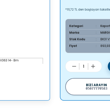
*111,72 TL den başlayan taksitle
Kategori
Kapor
Marka
MARG
Stok Kodu
BK31 
Fiyat
893,93
BIZI ARAYIN
05077770583