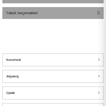
Taksit Seçenekleri
Bu ürüne ilk yorumu siz yapın!
Yorum Yaz
Kurumsal
Alışveriş
Üyelik