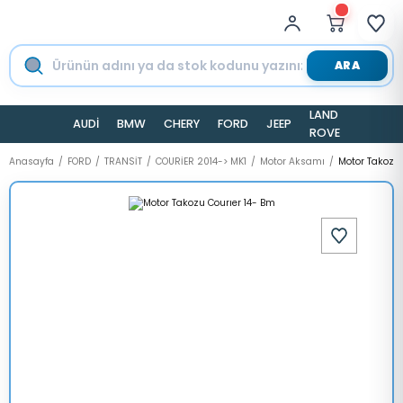
ARA
LAND
AUDİ
BMW
CHERY
FORD
JEEP
TESLA
ROVER
Anasayfa
FORD
TRANSİT
COURİER 2014-> MK1
Motor Aksamı
Motor Takozu 