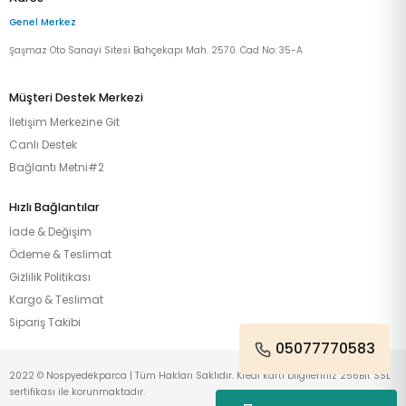
Genel Merkez
Şaşmaz Oto Sanayi Sitesi Bahçekapı Mah. 2570. Cad No: 35-A
Müşteri Destek Merkezi
İletişim Merkezine Git
Canlı Destek
Bağlantı Metni#2
Hızlı Bağlantılar
İade & Değişim
Ödeme & Teslimat
Gizlilik Politikası
Kargo & Teslimat
Sipariş Takibi
05077770583
2022 © Nospyedekparca | Tüm Hakları Saklıdır. Kredi kartı bilgileriniz 256Bit SSL
sertifikası ile korunmaktadır.