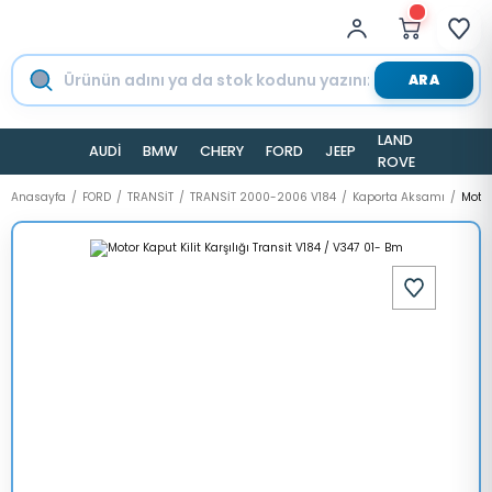
ARA
LAND
AUDİ
BMW
CHERY
FORD
JEEP
TESLA
ROVER
Anasayfa
FORD
TRANSİT
TRANSİT 2000-2006 V184
Kaporta Aksamı
Motor