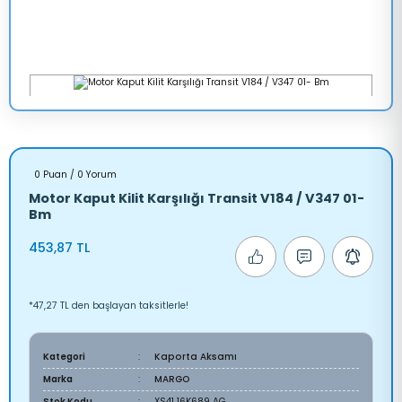
0 Puan / 0 Yorum
Motor Kaput Kilit Karşılığı Transit V184 / V347 01-
Bm
453,87 TL
*47,27 TL den başlayan taksitlerle!
Kategori
Kaporta Aksamı
Marka
MARGO
Stok Kodu
XS41 16K689 AG