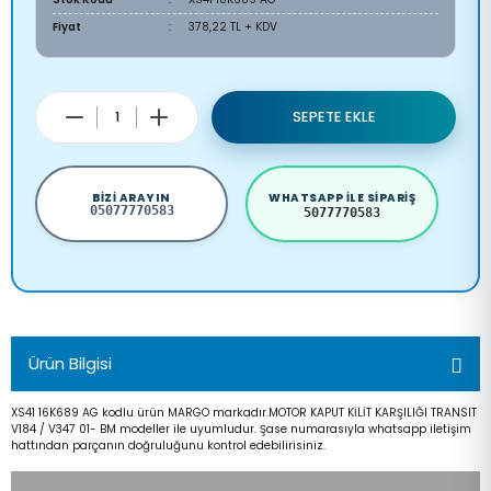
Fiyat
378,22 TL + KDV
SEPETE EKLE
BIZI ARAYIN
WHATSAPP ILE SIPARIŞ
05077770583
5077770583
Ürün Bilgisi
XS41 16K689 AG kodlu ürün MARGO markadır.MOTOR KAPUT KİLİT KARŞILIĞI TRANSIT
V184 / V347 01- BM modeller ile uyumludur. Şase numarasıyla whatsapp iletişim
hattından parçanın doğruluğunu kontrol edebilirisiniz.