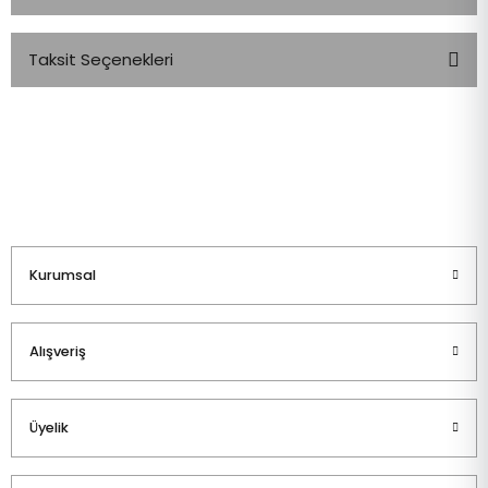
Taksit Seçenekleri
Bu ürüne ilk yorumu siz yapın!
Yorum Yaz
Kurumsal
Alışveriş
Üyelik