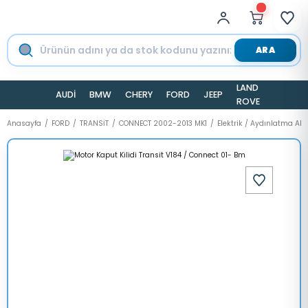
ARA
LAND
AUDİ
BMW
CHERY
FORD
JEEP
TESLA
ROVER
Anasayfa
FORD
TRANSİT
CONNECT 2002-2013 MK1
Elektrik / Aydınlatma Ak