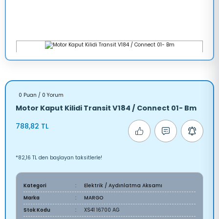
0 Puan / 0 Yorum
Motor Kaput Kilidi Transit V184 / Connect 01- Bm
788,82 TL
*82,16 TL den başlayan taksitlerle!
Kategori
Elektrik / Aydınlatma Aksamı
Marka
MARGO
Stok Kodu
XS41 16700 AG