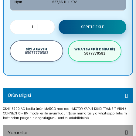
Fiyat
657,35 TL + KDV
SEPETE EKLE
BIZI ARAYIN
WHATSAPP ILE SIPARIŞ
05077770583
5077770583
Ürün Bilgisi
XS41 16700 AG kodlu ürün MARGO markadır.MOTOR KAPUT KİLİDİ TRANSIT V184 /
CONNECT 01- BM modeller ile uyumludur. Şase numarasıyla whatsapp iletişim
hattından parçanın doğruluğunu kontrol edebilirisiniz.
Yorumlar