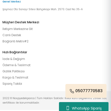
Genel Merkez
Şaşmaz Oto Sanayi Sitesi Bahçekapı Mah. 2570. Cad No: 35-A
Müşteri Destek Merkezi
İletişim Merkezine Git
Canlı Destek
Bağlantı Metni#2
Hızlı Bağlantılar
İade & Değişim
Ödeme & Teslimat
Gizlilik Politikası
Kargo & Teslimat
Sipariş Takibi
05077770583
2022 © Nospyedekparca | Tüm Hakları Saklıdır. Kredi kartı bilgileriniz 256Bit SSL
sertifikası ile korunmaktadır.
WhatsApp Sipariş