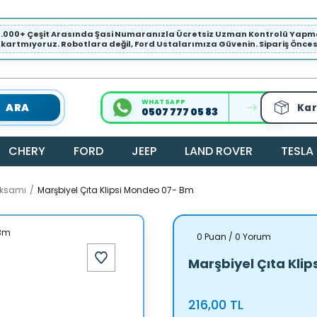
1.000+ Çeşit Arasında Şasi Numaranızla Ücretsiz Uzman Kontrolü Ya
ıkartmıyoruz. Robotlara değil, Ford Ustalarımıza Güvenin. Sipariş Öncesi 
WHATSAPP
ARA
Kar
0507 777 05 83
CHERY
FORD
JEEP
LAND ROVER
TESLA
Aksamı
Marşbiyel Çıta Klipsi Mondeo 07- Bm
0 Puan / 0 Yorum
Marşbiyel Çıta Kli
216,00 TL