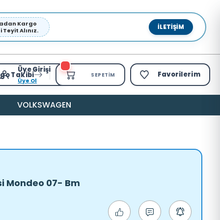
pmadan Kargo
İLETIŞIM
Teyit Alınız.
Üye Girişi
Favorilerim
go Takibi
SEPETIM
Üye Ol
VOLKSWAGEN
psi Mondeo 07- Bm