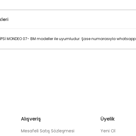
leri
İ MONDEO 07- BM modeller ile uyumludur. Şase numarasıyla whatsapp ilet
Bu ürüne ilk yorumu siz yapın!
Yorum Yaz
Alışveriş
Üyelik
Mesafeli Satış Sözleşmesi
Yeni Ol