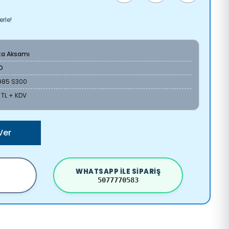
rle!
ta Aksamı
O
85 S300
 TL + KDV
Ver
WHATSAPP ILE SIPARIŞ
5077770583