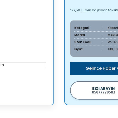
*22,50 TL den başlayan taksitle
Kategori
Kapor
Marka
MARG
Stok Kodu
W7029
Fiyat
180,00
Gelince Haber 
BIZI ARAYIN
05077770583