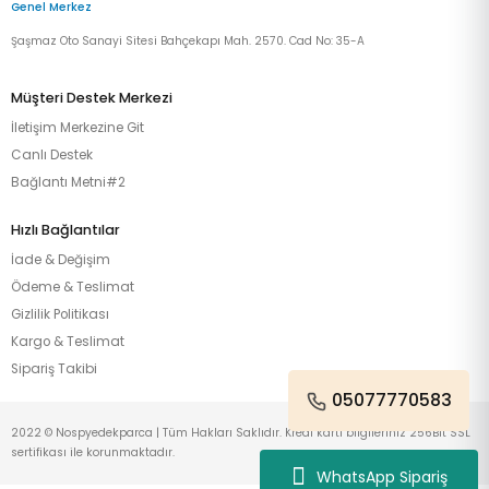
Genel Merkez
Şaşmaz Oto Sanayi Sitesi Bahçekapı Mah. 2570. Cad No: 35-A
Müşteri Destek Merkezi
İletişim Merkezine Git
Canlı Destek
Bağlantı Metni#2
Hızlı Bağlantılar
İade & Değişim
Ödeme & Teslimat
Gizlilik Politikası
Kargo & Teslimat
Sipariş Takibi
05077770583
2022 © Nospyedekparca | Tüm Hakları Saklıdır. Kredi kartı bilgileriniz 256Bit SSL
sertifikası ile korunmaktadır.
WhatsApp Sipariş