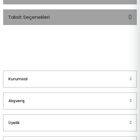
Taksit Seçenekleri
Bu ürüne ilk yorumu siz yapın!
Yorum Yaz
Kurumsal
Alışveriş
Üyelik