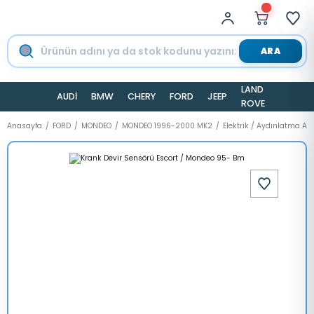
ARA
LAND
AUDİ
BMW
CHERY
FORD
JEEP
TESLA
ROVER
Anasayfa
FORD
MONDEO
MONDEO 1996-2000 MK2
Elektrik / Aydınlatma A