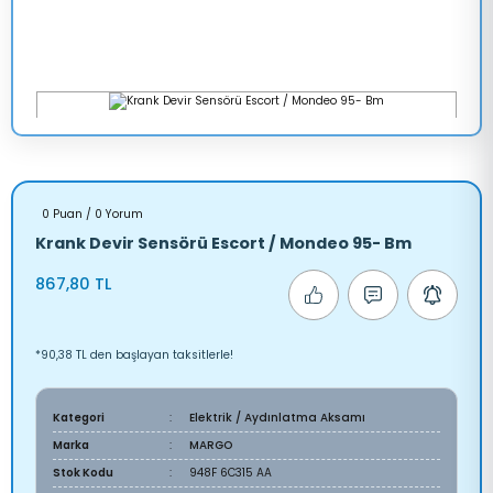
0 Puan / 0 Yorum
Krank Devir Sensörü Escort / Mondeo 95- Bm
867,80 TL
*90,38 TL den başlayan taksitlerle!
Kategori
Elektrik / Aydınlatma Aksamı
Marka
MARGO
Stok Kodu
948F 6C315 AA