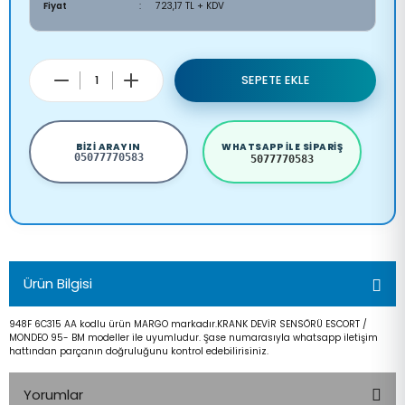
Fiyat
723,17 TL + KDV
SEPETE EKLE
BIZI ARAYIN
WHATSAPP ILE SIPARIŞ
05077770583
5077770583
Ürün Bilgisi
948F 6C315 AA kodlu ürün MARGO markadır.KRANK DEVİR SENSÖRÜ ESCORT /
MONDEO 95- BM modeller ile uyumludur. Şase numarasıyla whatsapp iletişim
hattından parçanın doğruluğunu kontrol edebilirisiniz.
Yorumlar