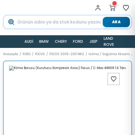
ARA
LAND
AUDİ
BMW
CHERY
FORD
JEEP
TESLA
ROVER
Anasayfa
FORD
FOCUS
FOCUS 2005-2011 MK2
Isıtma / Soğutma Aksamı