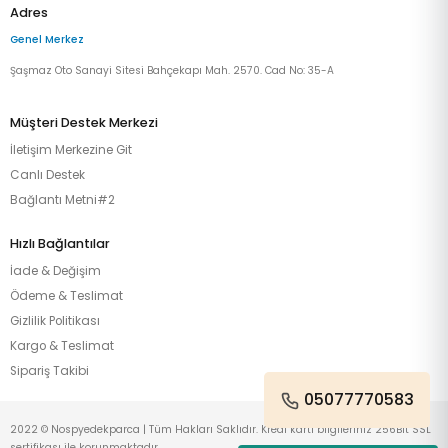
Adres
Genel Merkez
Şaşmaz Oto Sanayi Sitesi Bahçekapı Mah. 2570. Cad No: 35-A
Müşteri Destek Merkezi
İletişim Merkezine Git
Canlı Destek
Bağlantı Metni#2
Hızlı Bağlantılar
İade & Değişim
Ödeme & Teslimat
Gizlilik Politikası
Kargo & Teslimat
Sipariş Takibi
05077770583
2022 © Nospyedekparca | Tüm Hakları Saklıdır. Kredi kartı bilgileriniz 256Bit SSL
sertifikası ile korunmaktadır.