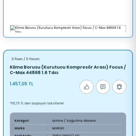
0 Puan / 0 Yorum
Klima Borusu (Kurutucu Kompresör Arası) Focus /
C-Max 44868 1.6 Tdcı
1.457,05 TL
*151,75 TL den başlayan taksitlerle!
Kategori
Isıtma / Soğutma Aksamı
Marka
MARGO
Stok Kodu
3M5H 19N602 HG