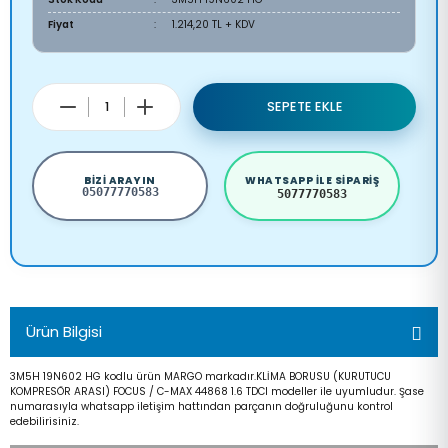
Fiyat
1.214,20 TL + KDV
SEPETE EKLE
BIZI ARAYIN
WHATSAPP ILE SIPARIŞ
05077770583
5077770583
Ürün Bilgisi
3M5H 19N602 HG kodlu ürün MARGO markadır.KLİMA BORUSU (KURUTUCU
KOMPRESÖR ARASI) FOCUS / C-MAX 44868 1.6 TDCI modeller ile uyumludur. Şase
numarasıyla whatsapp iletişim hattından parçanın doğruluğunu kontrol
edebilirisiniz.