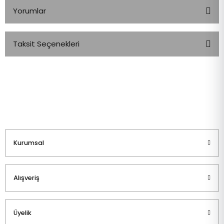
Yorumlar
Taksit Seçenekleri
Bu ürüne ilk yorumu siz yapın!
Yorum Yaz
Kurumsal
Alışveriş
Üyelik