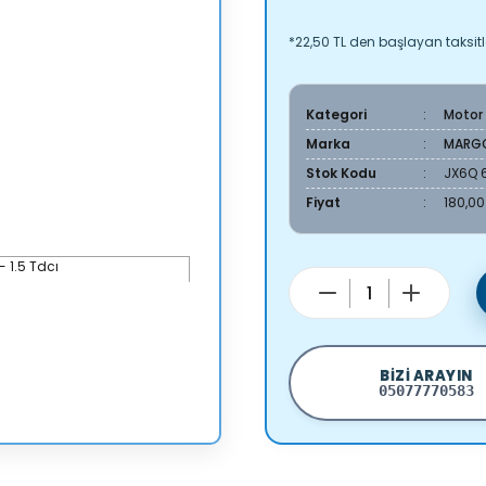
*22,50 TL den başlayan taksitle
Kategori
Motor
Marka
MARG
Stok Kodu
JX6Q 
Fiyat
180,00
BIZI ARAYIN
05077770583