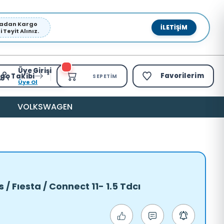
pmadan Kargo
İLETIŞIM
Teyit Alınız.
Üye Girişi
Favorilerim
go Takibi
SEPETIM
Üye Ol
VOLKSWAGEN
/ Fıesta / Connect 11- 1.5 Tdcı