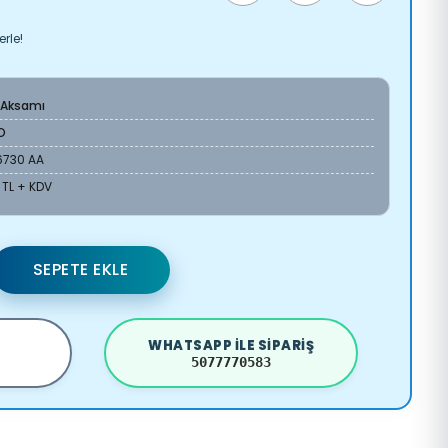
rle!
 Aksamı
O
6730 AA
 TL + KDV
SEPETE EKLE
WHATSAPP ILE SIPARIŞ
5077770583