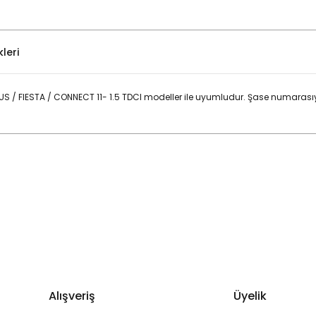
leri
/ FIESTA / CONNECT 11- 1.5 TDCI modeller ile uyumludur. Şase numarası
Bu ürüne ilk yorumu siz yapın!
Yorum Yaz
Alışveriş
Üyelik