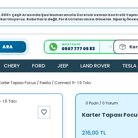
1.000+ Çeşit Arasında Şasi Numaranızla Ücretsiz Uzman Kontrolü Ya
ıkartmıyoruz. Robotlara değil, Ford Ustalarımıza Güvenin. Sipariş Öncesi 
WHATSAPP
ARA
Kar
0507 777 05 83
CHERY
FORD
JEEP
LAND ROVER
TESLA
Karter Tapası Focus / Fıesta / Connect 11- 1.5 Tdcı
0 Puan / 0 Yorum
Karter Tapası Focus 
216,00 TL