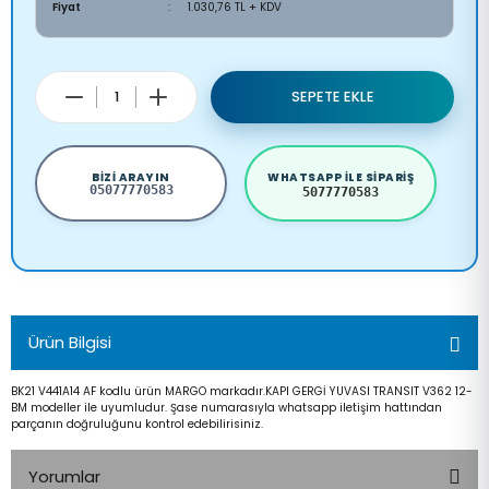
Fiyat
1.030,76 TL + KDV
SEPETE EKLE
BIZI ARAYIN
WHATSAPP ILE SIPARIŞ
05077770583
5077770583
Ürün Bilgisi
BK21 V441A14 AF kodlu ürün MARGO markadır.KAPI GERGİ YUVASI TRANSIT V362 12-
BM modeller ile uyumludur. Şase numarasıyla whatsapp iletişim hattından
parçanın doğruluğunu kontrol edebilirisiniz.
Yorumlar