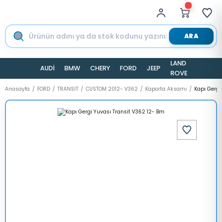
ARA
LAND
AUDİ
BMW
CHERY
FORD
JEEP
TESLA
ROVER
Anasayfa
FORD
TRANSİT
CUSTOM 2012- V362
Kaporta Aksamı
Kapı Gergi