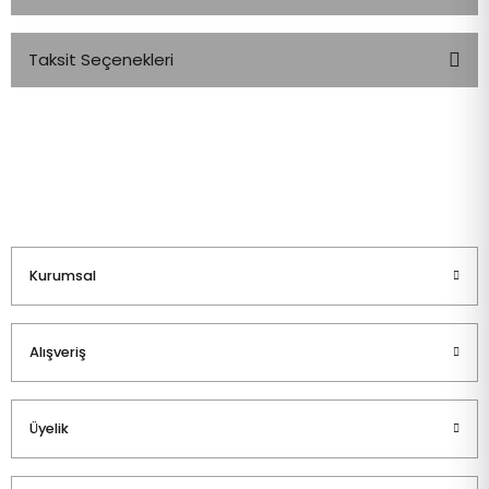
Taksit Seçenekleri
Bu ürüne ilk yorumu siz yapın!
Yorum Yaz
Kurumsal
Alışveriş
Üyelik