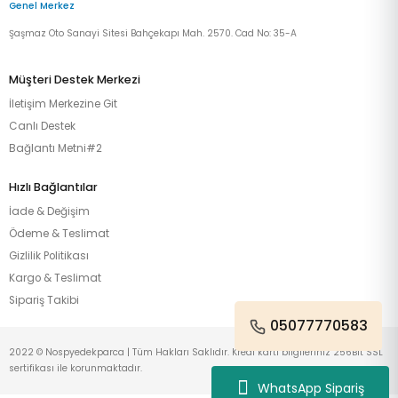
Genel Merkez
Şaşmaz Oto Sanayi Sitesi Bahçekapı Mah. 2570. Cad No: 35-A
Müşteri Destek Merkezi
İletişim Merkezine Git
Canlı Destek
Bağlantı Metni#2
Hızlı Bağlantılar
İade & Değişim
Ödeme & Teslimat
Gizlilik Politikası
Kargo & Teslimat
Sipariş Takibi
05077770583
2022 © Nospyedekparca | Tüm Hakları Saklıdır. Kredi kartı bilgileriniz 256Bit SSL
sertifikası ile korunmaktadır.
WhatsApp Sipariş