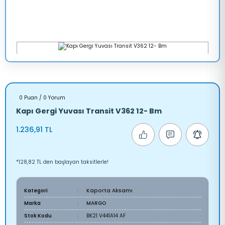
0 Puan / 0 Yorum
Kapı Gergi Yuvası Transit V362 12- Bm
1.236,91 TL
*128,82 TL den başlayan taksitlerle!
Kategori
Kaporta Aksamı
Marka
MARGO
Stok Kodu
BK21 V441A14 AF