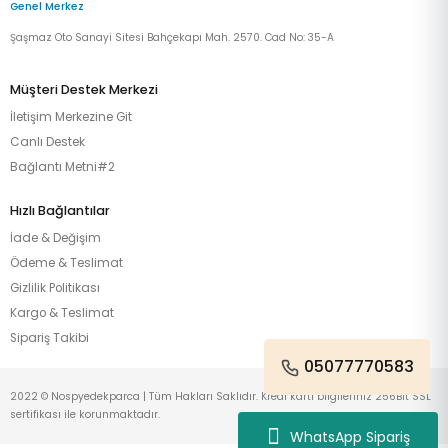
Genel Merkez
Şaşmaz Oto Sanayi Sitesi Bahçekapı Mah. 2570. Cad No: 35-A
Müşteri Destek Merkezi
İletişim Merkezine Git
Canlı Destek
Bağlantı Metni#2
Hızlı Bağlantılar
İade & Değişim
Ödeme & Teslimat
Gizlilik Politikası
Kargo & Teslimat
Sipariş Takibi
05077770583
2022 © Nospyedekparca | Tüm Hakları Saklıdır. Kredi kartı bilgileriniz 256Bit SSL
sertifikası ile korunmaktadır.
WhatsApp Sipariş