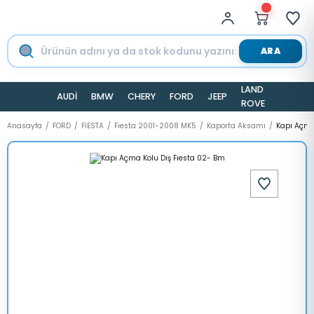
ARA
LAND
AUDİ
BMW
CHERY
FORD
JEEP
TESLA
ROVER
Anasayfa
FORD
FİESTA
Fiesta 2001-2008 MK5
Kaporta Aksamı
Kapı Açma