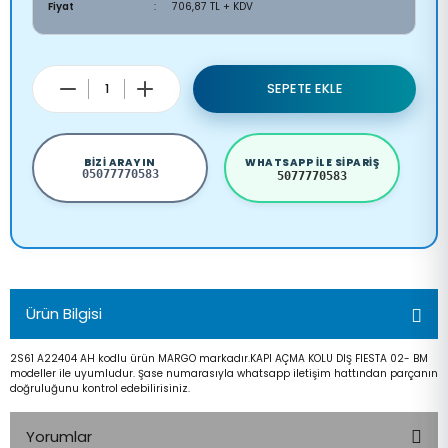
Fiyat
706,87 TL + KDV
SEPETE EKLE
BIZI ARAYIN
WHATSAPP ILE SIPARIŞ
05077770583
5077770583
Ürün Bilgisi
2S61 A22404 AH kodlu ürün MARGO markadır.KAPI AÇMA KOLU DIŞ FIESTA 02- BM
modeller ile uyumludur. Şase numarasıyla whatsapp iletişim hattından parçanın
doğruluğunu kontrol edebilirisiniz.
Yorumlar