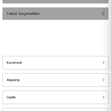
Taksit Seçenekleri
Bu ürüne ilk yorumu siz yapın!
Yorum Yaz
Kurumsal
Alışveriş
Üyelik