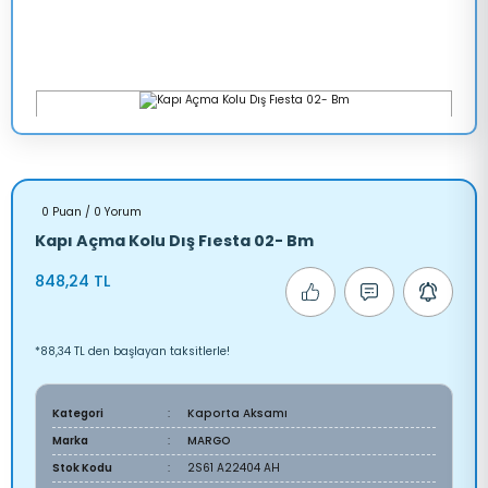
0 Puan / 0 Yorum
Kapı Açma Kolu Dış Fıesta 02- Bm
848,24 TL
*88,34 TL den başlayan taksitlerle!
Kategori
Kaporta Aksamı
Marka
MARGO
Stok Kodu
2S61 A22404 AH