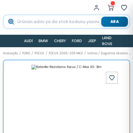
ARA
LAND
AUDİ
BMW
CHERY
FORD
JEEP
TESLA
ROVER
Anasayfa
FORD
FOCUS
FOCUS 2005-2011 MK2
Isıtma / Soğutma Aksamı