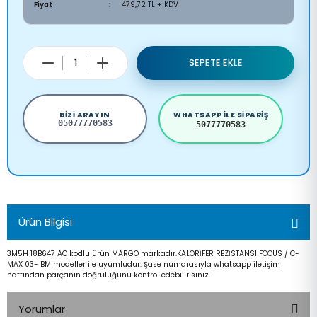
Fiyat
479,72 TL + KDV
SEPETE EKLE
BIZI ARAYIN
WHATSAPP ILE SIPARIŞ
05077770583
5077770583
Ürün Bilgisi
3M5H 18B647 AC kodlu ürün MARGO markadır.KALORİFER REZİSTANSI FOCUS / C-
MAX 03- BM modeller ile uyumludur. Şase numarasıyla whatsapp iletişim
hattından parçanın doğruluğunu kontrol edebilirisiniz.
Yorumlar