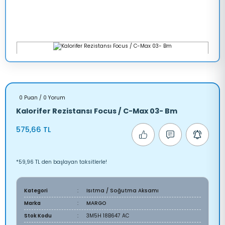
0 Puan / 0 Yorum
Kalorifer Rezistansı Focus / C-Max 03- Bm
575,66 TL
*59,96 TL den başlayan taksitlerle!
Kategori
Isıtma / Soğutma Aksamı
Marka
MARGO
Stok Kodu
3M5H 18B647 AC