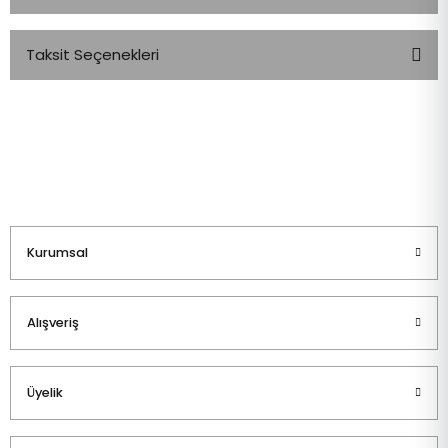
Taksit Seçenekleri
Bu ürüne ilk yorumu siz yapın!
Yorum Yaz
Kurumsal
Alışveriş
Üyelik