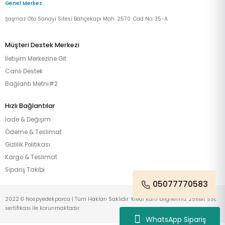
Genel Merkez
Şaşmaz Oto Sanayi Sitesi Bahçekapı Mah. 2570. Cad No: 35-A
Müşteri Destek Merkezi
İletişim Merkezine Git
Canlı Destek
Bağlantı Metni#2
Hızlı Bağlantılar
İade & Değişim
Ödeme & Teslimat
Gizlilik Politikası
Kargo & Teslimat
Sipariş Takibi
05077770583
2022 © Nospyedekparca | Tüm Hakları Saklıdır. Kredi kartı bilgileriniz 256Bit SSL
sertifikası ile korunmaktadır.
WhatsApp Sipariş