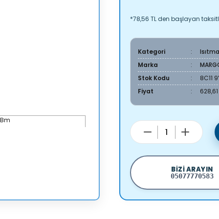
*78,56 TL den başlayan taksitl
Kategori
Isıtm
Marka
MARG
Stok Kodu
8C11 
Fiyat
628,61
BIZI ARAYIN
05077770583