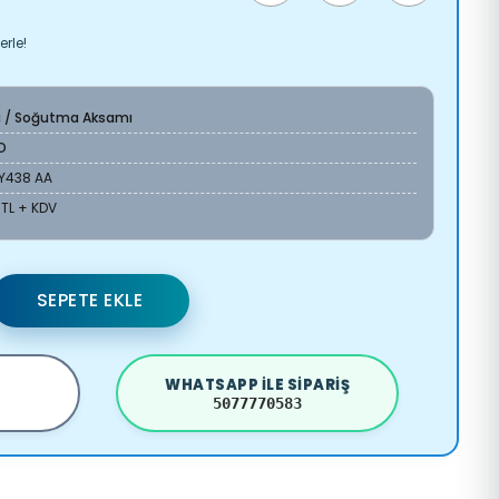
erle!
a / Soğutma Aksamı
O
9Y438 AA
 TL + KDV
SEPETE EKLE
WHATSAPP ILE SIPARIŞ
5077770583