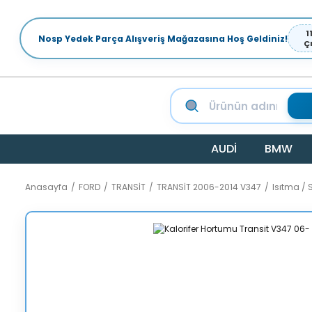
1
Nosp Yedek Parça Alışveriş Mağazasına Hoş Geldiniz!
Ç
AUDİ
BMW
Anasayfa
FORD
TRANSİT
TRANSİT 2006-2014 V347
Isıtma /