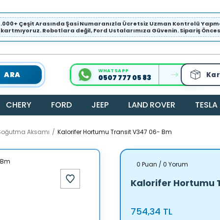
1.000+ Çeşit Arasında Şasi Numaranızla Ücretsiz Uzman Kontrolü Ya
ıkartmıyoruz. Robotlara değil, Ford Ustalarımıza Güvenin. Sipariş Öncesi 
WHATSAPP
ARA
Kar
0507 777 05 83
CHERY
FORD
JEEP
LAND ROVER
TESLA
 Soğutma Aksamı
Kalorifer Hortumu Transit V347 06- Bm
0 Puan / 0 Yorum
Kalorifer Hortumu 
754,34 TL