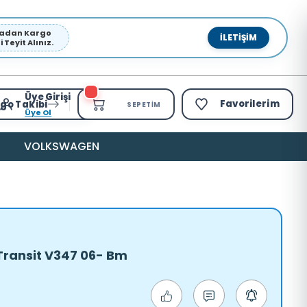
pmadan Kargo
İLETIŞIM
Teyit Alınız.
Üye Girişi
Favorilerim
go Takibi
SEPETIM
Üye Ol
VOLKSWAGEN
Transit V347 06- Bm