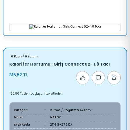
0 Puan / 0 Yorum
Kalorifer Hortumu : Giriş Connect 02- 1.8 Tdcı
315,52 TL
*32,86 TL den başlayan taksitlerle!
Kategori
Isıtma / Soğutma Aksamı
Marka
MARGO
Stok Kodu
2T14 18K579 DA