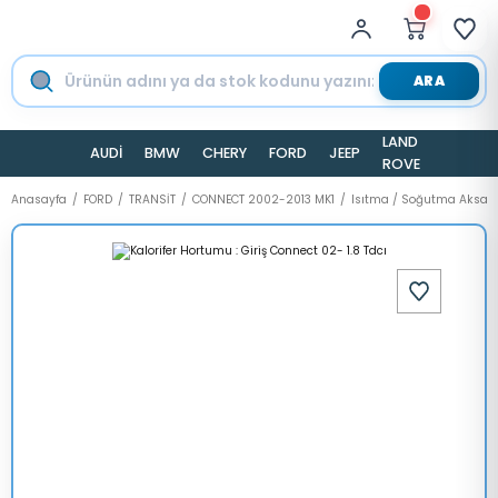
ARA
LAND
AUDİ
BMW
CHERY
FORD
JEEP
TESLA
ROVER
Anasayfa
FORD
TRANSİT
CONNECT 2002-2013 MK1
Isıtma / Soğutma Aksam