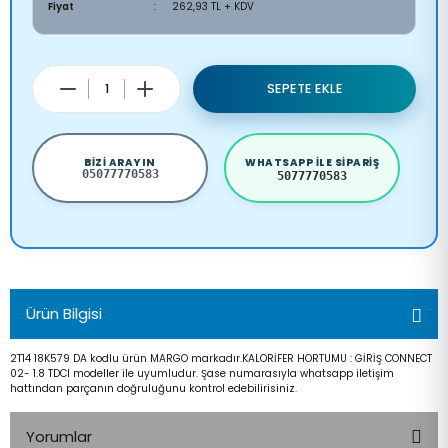
Fiyat
262,93 TL + KDV
SEPETE EKLE
BIZI ARAYIN
WHATSAPP ILE SIPARIŞ
05077770583
5077770583
Ürün Bilgisi
2T14 18K579 DA kodlu ürün MARGO markadır.KALORİFER HORTUMU : GİRİŞ CONNECT
02- 1.8 TDCI modeller ile uyumludur. Şase numarasıyla whatsapp iletişim
hattından parçanın doğruluğunu kontrol edebilirisiniz.
Yorumlar