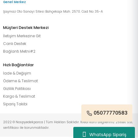
Genel Merkez
Şaşmaz Oto Sanayi Sitesi Bahçekapı Mah. 2570. Cad No: 35-A
Müşteri Destek Merkezi
İletişim Merkezine Git
Canlı Destek
Bağlantı Metni#2
Hızlı Bağlantılar
İade & Değişim
Ödeme & Teslimat
Gizlilik Politikası
Kargo & Teslimat
Sipariş Takibi
05077770583
2022 © Nospyedekparca | Tüm Hakları Saklıdır. Kredi kartı bilgileriniz 256Bit SSL
sertifikası ile korunmaktadır.
WhatsApp Sipariş