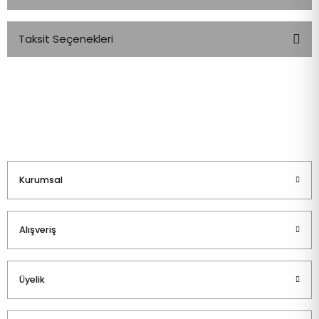
Taksit Seçenekleri
Bu ürüne ilk yorumu siz yapın!
Yorum Yaz
Kurumsal
Alışveriş
Üyelik