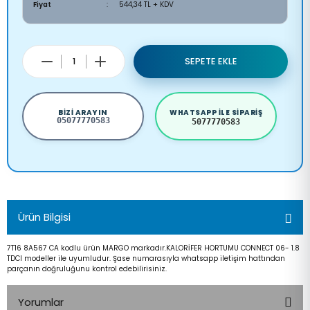
Fiyat
544,34 TL + KDV
SEPETE EKLE
BIZI ARAYIN
WHATSAPP ILE SIPARIŞ
05077770583
5077770583
Ürün Bilgisi
7T16 8A567 CA kodlu ürün MARGO markadır.KALORİFER HORTUMU CONNECT 06- 1.8
TDCI modeller ile uyumludur. Şase numarasıyla whatsapp iletişim hattından
parçanın doğruluğunu kontrol edebilirisiniz.
Yorumlar