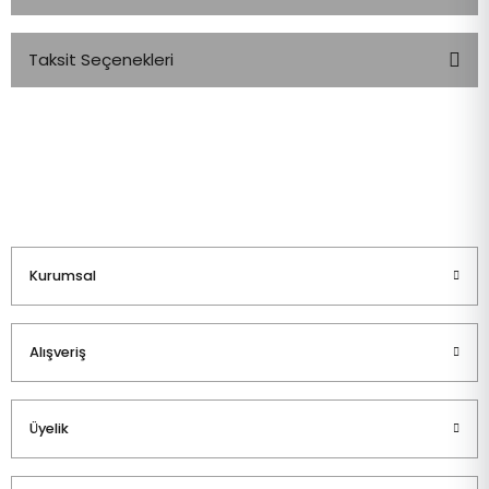
Taksit Seçenekleri
Bu ürüne ilk yorumu siz yapın!
Yorum Yaz
Kurumsal
Alışveriş
Üyelik