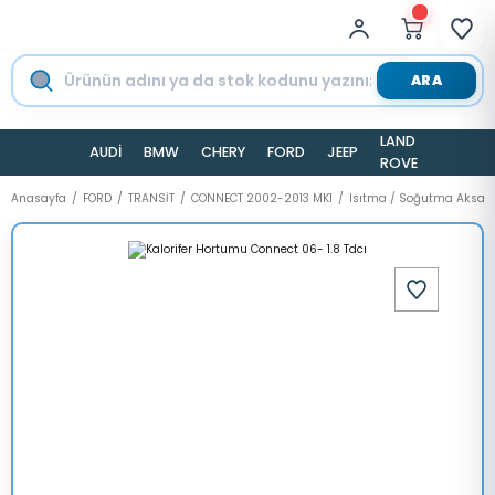
ARA
LAND
AUDİ
BMW
CHERY
FORD
JEEP
TESLA
ROVER
Anasayfa
FORD
TRANSİT
CONNECT 2002-2013 MK1
Isıtma / Soğutma Aksam