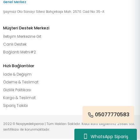
Genel Merkez
Şaşmaz Oto Sanayi Sitesi Bahçekapı Mah. 2570. Cad No: 35-A
Müşteri Destek Merkezi
İletişim Merkezine Git
Canlı Destek
Bağlantı Metni#2
Hızlı Bağlantılar
İade & Değişim
Ödeme & Teslimat
Gizlilik Politikası
Kargo & Teslimat
Sipariş Takibi
05077770583
2022 © Nospyedekparca | Tüm Hakları Saklıdır. Kredi kartı bilgileriniz 256Bit SSL
sertifikası ile korunmaktadır.
WhatsApp Sipariş