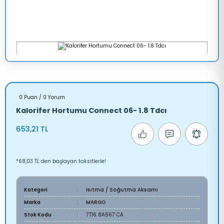
0 Puan / 0 Yorum
Kalorifer Hortumu Connect 06- 1.8 Tdcı
653,21 TL
*68,03 TL den başlayan taksitlerle!
Kategori
Isıtma / Soğutma Aksamı
Marka
MARGO
Stok Kodu
7T16 8A567 CA