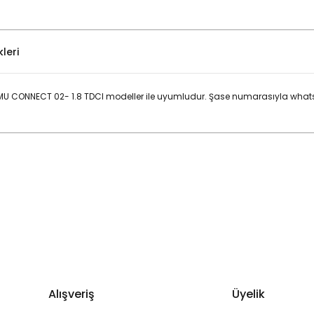
leri
 CONNECT 02- 1.8 TDCI modeller ile uyumludur. Şase numarasıyla whats
Bu ürüne ilk yorumu siz yapın!
Yorum Yaz
Alışveriş
Üyelik