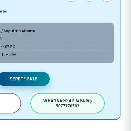
rle!
a / Soğutma Aksamı
O
18K497 BC
 TL + KDV
SEPETE EKLE
WHATSAPP ILE SIPARIŞ
5077770583