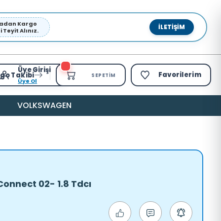
pmadan Kargo
İLETIŞIM
Teyit Alınız.
Üye Girişi
Favorilerim
go Takibi
SEPETIM
Üye Ol
VOLKSWAGEN
Connect 02- 1.8 Tdcı