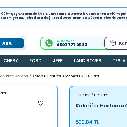
1.000+ Çeşit Arasında Şasi Numaranızla Ücretsiz Uzman Kontrolü Ya
ıkartmıyoruz. Robotlara değil, Ford Ustalarımıza Güvenin. Sipariş Öncesi 
WHATSAPP
ARA
Kar
0507 777 05 83
CHERY
FORD
JEEP
LAND ROVER
TESLA
 Soğutma Aksamı
Kalorifer Hortumu Connect 02- 1.8 Tdcı
0 Puan / 0 Yorum
Kalorifer Hortumu 
539,84 TL