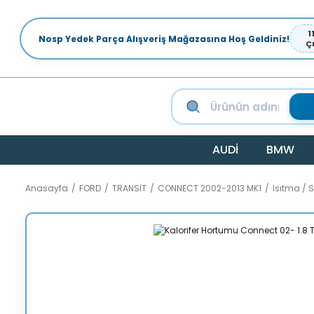
1
Nosp Yedek Parça Alışveriş Mağazasına Hoş Geldiniz!
Ç
AUDİ
BMW
Anasayfa
FORD
TRANSİT
CONNECT 2002-2013 MK1
Isıtma /