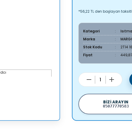
*56,22 TL den başlayan taksitle
Kategori
Isıtm
Marka
MARG
Stok Kodu
2T14 
Fiyat
449,87
BIZI ARAYIN
05077770583