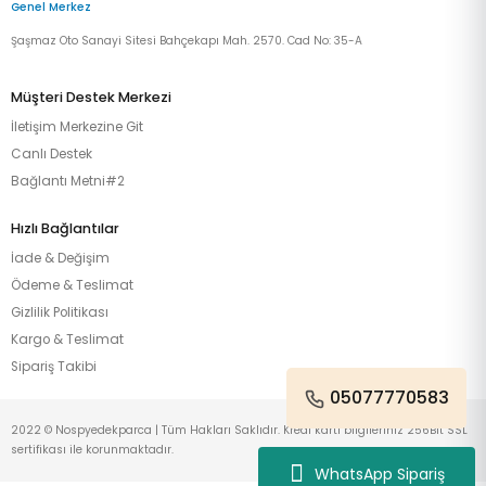
Genel Merkez
Şaşmaz Oto Sanayi Sitesi Bahçekapı Mah. 2570. Cad No: 35-A
Müşteri Destek Merkezi
İletişim Merkezine Git
Canlı Destek
Bağlantı Metni#2
Hızlı Bağlantılar
İade & Değişim
Ödeme & Teslimat
Gizlilik Politikası
Kargo & Teslimat
Sipariş Takibi
05077770583
2022 © Nospyedekparca | Tüm Hakları Saklıdır. Kredi kartı bilgileriniz 256Bit SSL
sertifikası ile korunmaktadır.
WhatsApp Sipariş