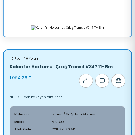
0 Puan / 0 Yorum
Kalorifer Hortumu : Çıkış Transit V347 11- Bm
1.094,26 TL
*113,97 TL den başlayan taksitlerle!
Kategori
Isıtma / Soğutma Aksamı
Marka
MARGO
Stok Kodu
CC11 18K580 AD