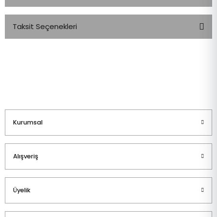
Taksit Seçenekleri
Bu ürüne ilk yorumu siz yapın!
Yorum Yaz
Kurumsal
Alışveriş
Üyelik