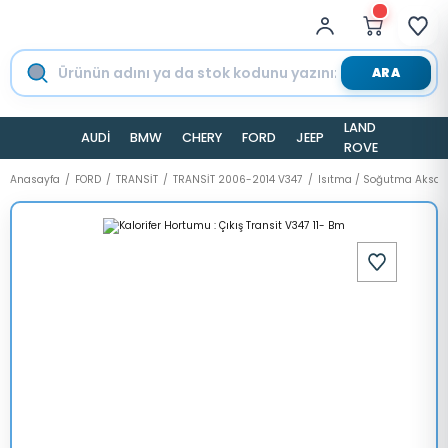
ARA
LAND
AUDİ
BMW
CHERY
FORD
JEEP
TESLA
ROVER
Anasayfa
FORD
TRANSİT
TRANSİT 2006-2014 V347
Isıtma / Soğutma Aksa