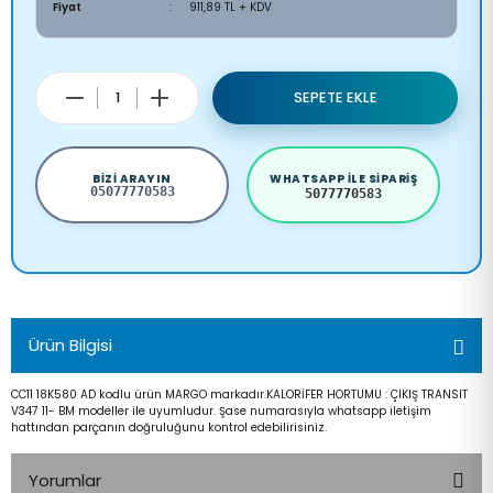
Fiyat
911,89 TL + KDV
SEPETE EKLE
BIZI ARAYIN
WHATSAPP ILE SIPARIŞ
05077770583
5077770583
Ürün Bilgisi
CC11 18K580 AD kodlu ürün MARGO markadır.KALORİFER HORTUMU : ÇIKIŞ TRANSIT
V347 11- BM modeller ile uyumludur. Şase numarasıyla whatsapp iletişim
hattından parçanın doğruluğunu kontrol edebilirisiniz.
Yorumlar