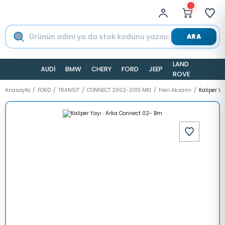
ARA
LAND
AUDİ
BMW
CHERY
FORD
JEEP
TESLA
ROVER
Anasayfa
FORD
TRANSİT
CONNECT 2002-2013 MK1
Fren Aksamı
Kaliper Y