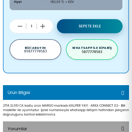
Fiyat
180,00 TL + KDV
SEPETE EKLE
BIZI ARAYIN
WHATSAPP ILE SIPARIŞ
05077770583
5077770583
Ürün Bilgisi
2T14 2L051 CA kodlu ürün MARGO markadır.KALİPER YAYI : ARKA CONNECT 02- BM
modeller ile uyumludur. Şase numarasıyla whatsapp iletişim hattından parçanın
doğruluğunu kontrol edebilirisiniz.
Yorumlar