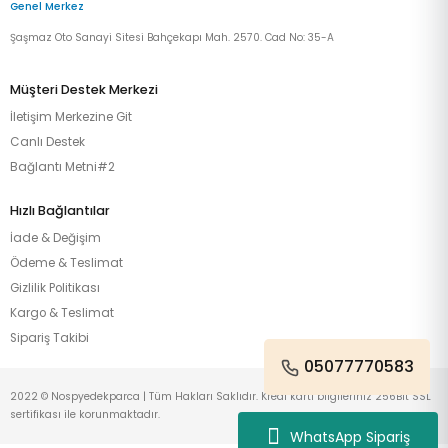
Genel Merkez
Şaşmaz Oto Sanayi Sitesi Bahçekapı Mah. 2570. Cad No: 35-A
Müşteri Destek Merkezi
İletişim Merkezine Git
Canlı Destek
Bağlantı Metni#2
Hızlı Bağlantılar
İade & Değişim
Ödeme & Teslimat
Gizlilik Politikası
Kargo & Teslimat
Sipariş Takibi
05077770583
2022 © Nospyedekparca | Tüm Hakları Saklıdır. Kredi kartı bilgileriniz 256Bit SSL
sertifikası ile korunmaktadır.
WhatsApp Sipariş