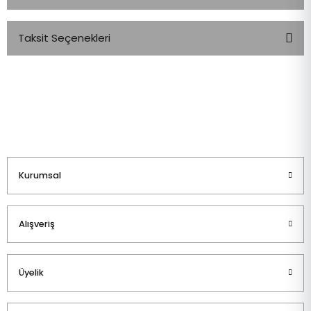
Taksit Seçenekleri
Bu ürüne ilk yorumu siz yapın!
Yorum Yaz
Kurumsal
Alışveriş
Üyelik