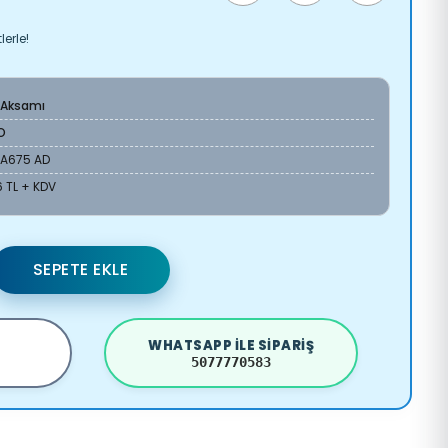
erle!
 Aksamı
O
9A675 AD
 TL + KDV
SEPETE EKLE
WHATSAPP ILE SIPARIŞ
5077770583