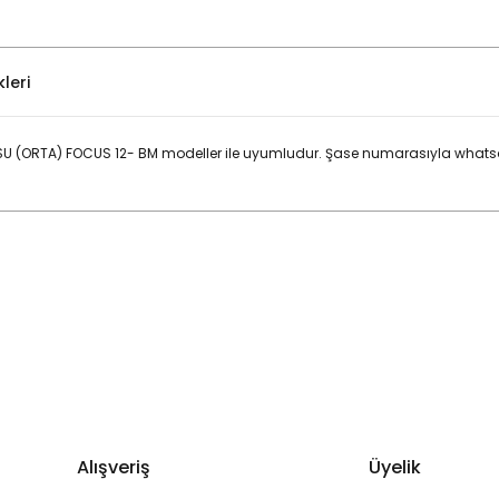
leri
 (ORTA) FOCUS 12- BM modeller ile uyumludur. Şase numarasıyla whatsa
Bu ürüne ilk yorumu siz yapın!
Yorum Yaz
Alışveriş
Üyelik