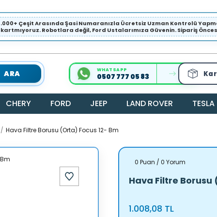
1.000+ Çeşit Arasında Şasi Numaranızla Ücretsiz Uzman Kontrolü Ya
ıkartmıyoruz. Robotlara değil, Ford Ustalarımıza Güvenin. Sipariş Öncesi 
WHATSAPP
ARA
Kar
0507 777 05 83
CHERY
FORD
JEEP
LAND ROVER
TESLA
Hava Filtre Borusu (Orta) Focus 12- Bm
0 Puan / 0 Yorum
Hava Filtre Borusu
1.008,08 TL