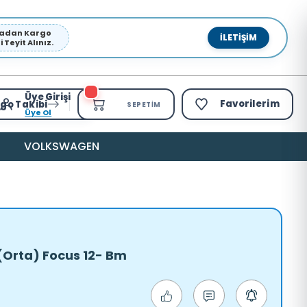
pmadan Kargo
İLETIŞIM
Teyit Alınız.
Üye Girişi
Favorilerim
go Takibi
SEPETIM
Üye Ol
VOLKSWAGEN
 (Orta) Focus 12- Bm