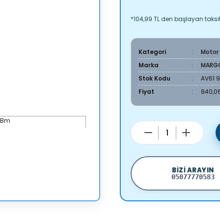
*104,99 TL den başlayan taksitl
Kategori
Motor
Marka
MARG
Stok Kodu
AV61 
Fiyat
840,06
BIZI ARAYIN
05077770583