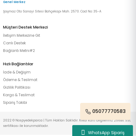
Genel Merkez
Şaşmaz Oto Sanayi Sitesi Bahçekapı Mah. 2570. Cad No: 35-A
Müşteri Destek Merkezi
İletişim Merkezine Git
Canlı Destek
Bağlantı Metni#2
Hızlı Bağlantılar
İade & Değişim
Ödeme & Teslimat
Gizlilik Politikası
Kargo & Teslimat
Sipariş Takibi
05077770583
2022 © Nospyedekparca | Tüm Hakları Saklıdır. Kredi kartı bilgileriniz 256Bit SSL
sertifikası ile korunmaktadır.
WhatsApp Sipariş