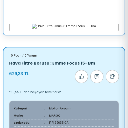
0 Puan / 0 Yorum
Hava Filtre Borusu : Emme Focus 15- Bm
629,33 TL
*65,55 TL den başlayan taksitlerle!
Kategori
Motor Aksamı
Marka
MARGO
Stok Kodu
F1F1 9E635 CA