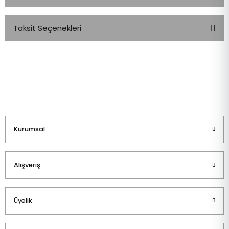
Taksit Seçenekleri
Bu ürüne ilk yorumu siz yapın!
Yorum Yaz
Kurumsal
Alışveriş
Üyelik