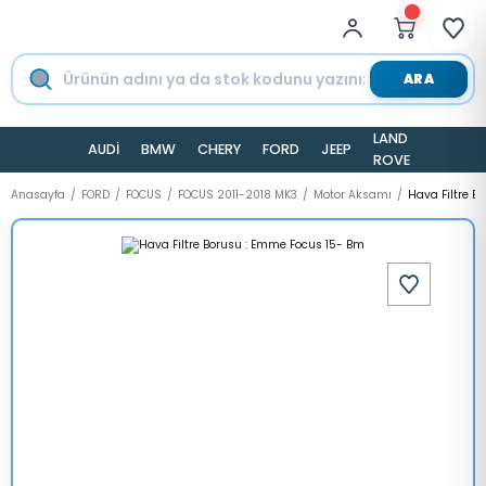
ARA
LAND
AUDİ
BMW
CHERY
FORD
JEEP
TESLA
ROVER
Anasayfa
FORD
FOCUS
FOCUS 2011-2018 MK3
Motor Aksamı
Hava Filtre B