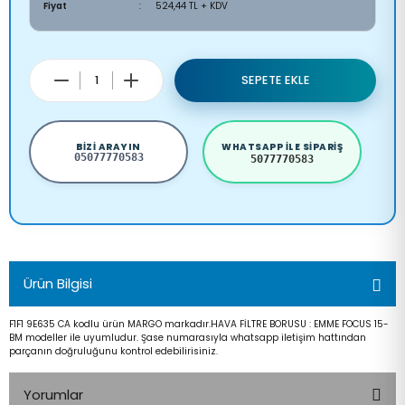
Fiyat
524,44 TL + KDV
SEPETE EKLE
BIZI ARAYIN
WHATSAPP ILE SIPARIŞ
05077770583
5077770583
Ürün Bilgisi
F1F1 9E635 CA kodlu ürün MARGO markadır.HAVA FİLTRE BORUSU : EMME FOCUS 15-
BM modeller ile uyumludur. Şase numarasıyla whatsapp iletişim hattından
parçanın doğruluğunu kontrol edebilirisiniz.
Yorumlar