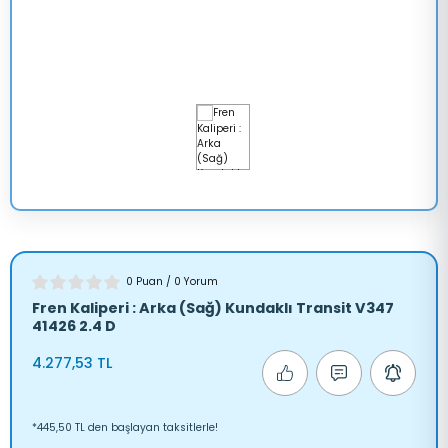
TRANSİT 
V347
LAXY
TRANSİT 
V363
A
MONDEO
ANGER
SCORPİO
0 Puan / 0 Yorum
Fren Kaliperi : Arka (Sağ) Kundaklı Transit V347
41426 2.4 D
RRA
4.277,53 TL
AUNUS
*445,50 TL den başlayan taksitlerle!
RANSİT