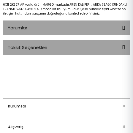
6C11 2K327 AF kodlu ürün MARGO markadır.FREN KALİPERİ : ARKA (SAĞ) KUNDAKLI
TRANSIT V347 41426 2.4 D modeller ile uyumludur. Şase numarasıyla whatsapp
iletişim hattından parçanın doğruluğunu kontrol edebilirisiniz.
Yorumlar
Taksit Seçenekleri
Bu ürüne ilk yorumu siz yapın!
Yorum Yaz
Kurumsal
Alışveriş