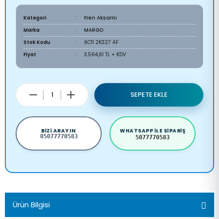
Kategori
Fren Aksamı
Marka
MARGO
Stok Kodu
6C11 2K327 AF
Fiyat
3.564,61 TL + KDV
SEPETE EKLE
BIZI ARAYIN
WHATSAPP ILE SIPARIŞ
05077770583
5077770583
Ürün Bilgisi