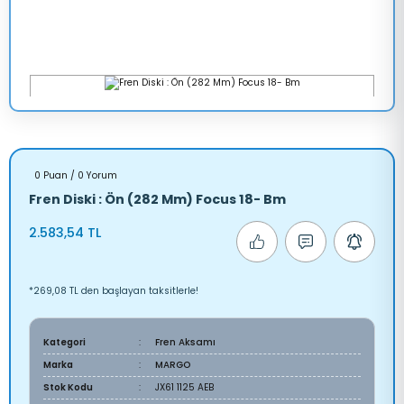
0 Puan / 0 Yorum
Fren Diski : Ön (282 Mm) Focus 18- Bm
2.583,54 TL
*269,08 TL den başlayan taksitlerle!
Kategori
Fren Aksamı
Marka
MARGO
Stok Kodu
JX61 1125 AEB