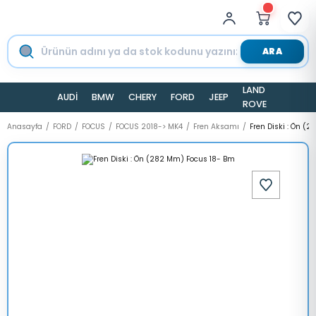
ARA
LAND
AUDİ
BMW
CHERY
FORD
JEEP
TESLA
ROVER
Anasayfa
FORD
FOCUS
FOCUS 2018-> MK4
Fren Aksamı
Fren Diski : Ön (