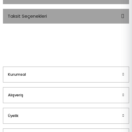
Taksit Seçenekleri
Bu ürüne ilk yorumu siz yapın!
Yorum Yaz
Kurumsal
Alışveriş
Üyelik