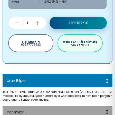
Fiyat
2.152,95 TL + KDV
SEPETE EKLE
BIZI ARAYIN
WHATSAPP ILE SIPARIŞ
05077770583
5077770583
Ürün Bilgisi
JX61 1125 AEB kodlu ürün MARGO markadır.FREN DİSKİ : ÖN (282 MM) FOCUS 18- BM
modeller ile uyumludur. Şase numarasıyla whatsapp iletişim hattından parçanın
doğruluğunu kontrol edebilirisiniz.
Yorumlar