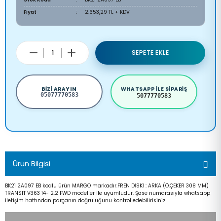
Fiyat
2.653,29 TL + KDV
SEPETE EKLE
BIZI ARAYIN
WHATSAPP ILE SIPARIŞ
05077770583
5077770583
Ürün Bilgisi
BK21 2A097 EB kodlu ürün MARGO markadır.FREN DİSKİ : ARKA (Ö.ÇEKER 308 MM)
TRANSIT V363 14- 2.2 FWD modeller ile uyumludur. Şase numarasıyla whatsapp
iletişim hattından parçanın doğruluğunu kontrol edebilirisiniz.