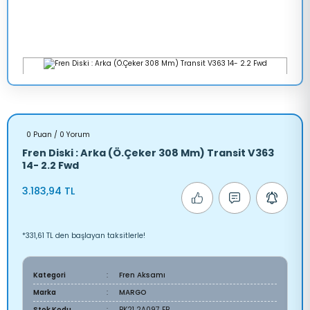
0 Puan / 0 Yorum
Fren Diski : Arka (Ö.Çeker 308 Mm) Transit V363
14- 2.2 Fwd
3.183,94 TL
*331,61 TL den başlayan taksitlerle!
Kategori
Fren Aksamı
Marka
MARGO
Stok Kodu
BK21 2A097 EB