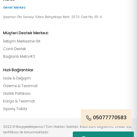
Genel Merkez
Şaşmaz Oto Sanayi Sitesi Bahçekapı Mah. 2570. Cad No: 35-A
Müşteri Destek Merkezi
İletişim Merkezine Git
Canlı Destek
Bağlantı Metni#2
Hızlı Bağlantılar
İade & Değişim
Ödeme & Teslimat
Gizlilik Politikası
Kargo & Teslimat
Sipariş Takibi
05077770583
2022 © Nospyedekparca | Tüm Hakları Saklıdır. Kredi kartı bilgileriniz 256Bit SSL
sertifikası ile korunmaktadır.