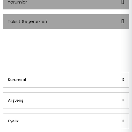
Yorumlar
Taksit Seçenekleri
Bu ürüne ilk yorumu siz yapın!
Yorum Yaz
Kurumsal
Alışveriş
Üyelik