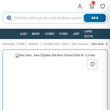
ARA
LAND
AUDİ
BMW
CHERY
FORD
JEEP
TESLA
ROVER
Anasayfa
FORD
TRANSİT
CUSTOM 2012- V362
Fren Aksamı
Fren Diski : A