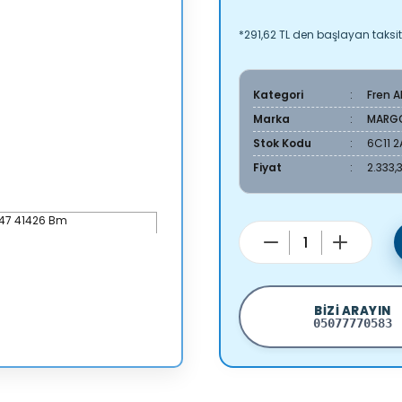
*291,62 TL den başlayan taksitl
Kategori
Fren 
Marka
MARG
Stok Kodu
6C11 
Fiyat
2.333,
BIZI ARAYIN
05077770583