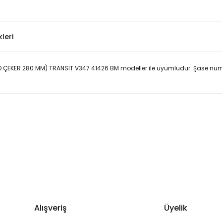
leri
(Ö.ÇEKER 280 MM) TRANSIT V347 41426 BM modeller ile uyumludur. Şase nu
Bu ürüne ilk yorumu siz yapın!
Yorum Yaz
Alışveriş
Üyelik