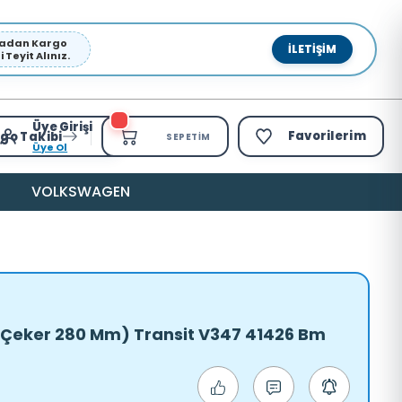
pmadan Kargo
İLETIŞIM
Teyit Alınız.
Üye Girişi
Favorilerim
go Takibi
SEPETIM
Üye Ol
VOLKSWAGEN
(Ö.Çeker 280 Mm) Transit V347 41426 Bm