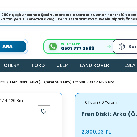
1.000+ Çeşit Arasında Şasi Numaranızla Ücretsiz Uzman Kontrolü Ya
ıkartmıyoruz. Robotlara değil, Ford Ustalarımıza Güvenin. Sipariş Öncesi 
WHATSAPP
ARA
Kar
0507 777 05 83
CHERY
FORD
JEEP
LAND ROVER
TESLA
amı
Fren Diski : Arka (Ö.Çeker 280 Mm) Transit V347 41426 Bm
0 Puan / 0 Yorum
Fren Diski : Arka 
2.800,03 TL