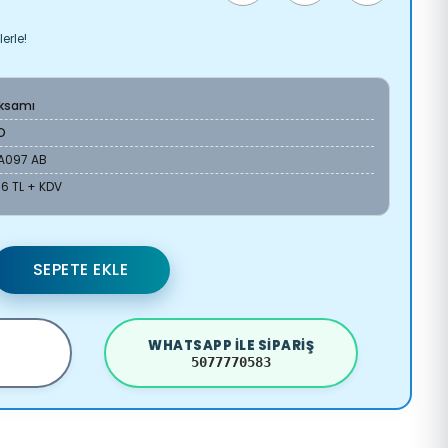
erle!
Aksamı
O
2A097 AB
36 TL + KDV
SEPETE EKLE
WHATSAPP ILE SIPARIŞ
5077770583