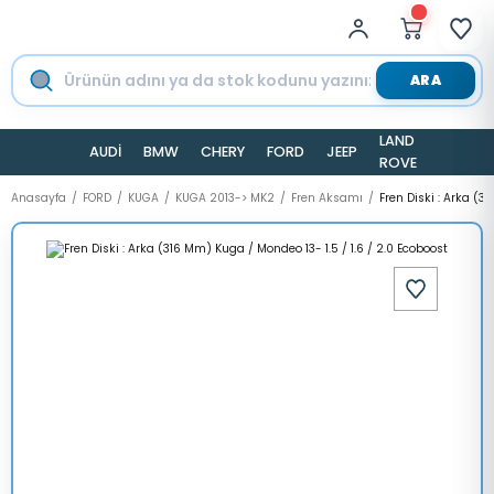
ARA
LAND
AUDİ
BMW
CHERY
FORD
JEEP
TESLA
ROVER
Anasayfa
FORD
KUGA
KUGA 2013-> MK2
Fren Aksamı
Fren Diski : Arka (3