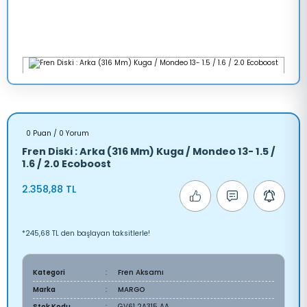
0 Puan / 0 Yorum
Fren Diski : Arka (316 Mm) Kuga / Mondeo 13- 1.5 /
1.6 / 2.0 Ecoboost
2.358,88 TL
*245,68 TL den başlayan taksitlerle!
Kategori
Fren Aksamı
Marka
MARGO
Stok Kodu
GV61 2A315 AA