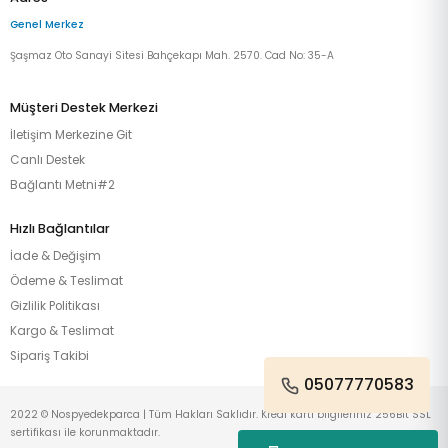
Genel Merkez
Şaşmaz Oto Sanayi Sitesi Bahçekapı Mah. 2570. Cad No: 35-A
Müşteri Destek Merkezi
İletişim Merkezine Git
Canlı Destek
Bağlantı Metni#2
Hızlı Bağlantılar
İade & Değişim
Ödeme & Teslimat
Gizlilik Politikası
Kargo & Teslimat
Sipariş Takibi
05077770583
2022 © Nospyedekparca | Tüm Hakları Saklıdır. Kredi kartı bilgileriniz 256Bit SSL
sertifikası ile korunmaktadır.