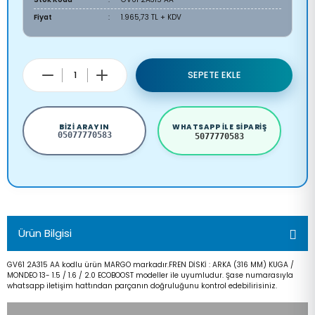
Fiyat
1.965,73 TL + KDV
SEPETE EKLE
BIZI ARAYIN
WHATSAPP ILE SIPARIŞ
05077770583
5077770583
Ürün Bilgisi
GV61 2A315 AA kodlu ürün MARGO markadır.FREN DİSKİ : ARKA (316 MM) KUGA /
MONDEO 13- 1.5 / 1.6 / 2.0 ECOBOOST modeller ile uyumludur. Şase numarasıyla
whatsapp iletişim hattından parçanın doğruluğunu kontrol edebilirisiniz.