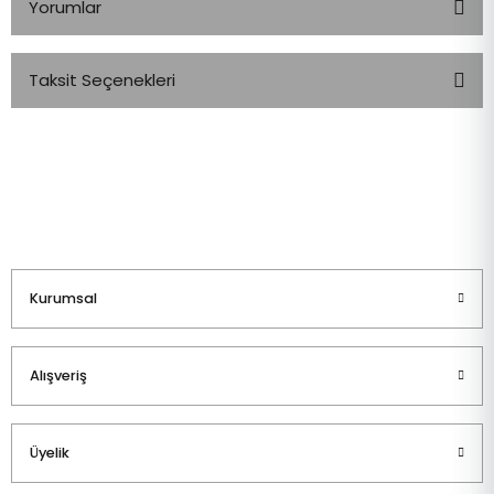
Yorumlar
Taksit Seçenekleri
Bu ürüne ilk yorumu siz yapın!
Yorum Yaz
Kurumsal
Alışveriş
Üyelik