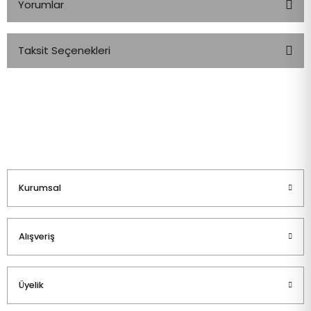
Yorumlar
Taksit Seçenekleri
Bu ürüne ilk yorumu siz yapın!
Yorum Yaz
Kurumsal
Alışveriş
Üyelik