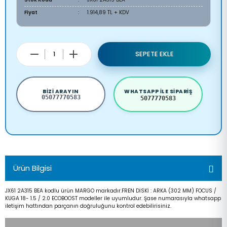
Fiyat
1.914,89 TL + KDV
SEPETE EKLE
BIZI ARAYIN
WHATSAPP ILE SIPARIŞ
05077770583
5077770583
Ürün Bilgisi
JX61 2A315 BEA kodlu ürün MARGO markadır.FREN DİSKİ : ARKA (302 MM) FOCUS /
KUGA 18- 1.5 / 2.0 ECOBOOST modeller ile uyumludur. Şase numarasıyla whatsapp
iletişim hattından parçanın doğruluğunu kontrol edebilirisiniz.