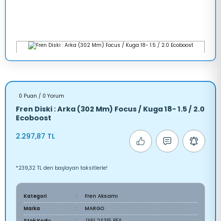
0 Puan / 0 Yorum
Fren Diski : Arka (302 Mm) Focus / Kuga 18- 1.5 / 2.0
Ecoboost
2.297,87 TL
*239,32 TL den başlayan taksitlerle!
Kategori
Fren Aksamı
Marka
MARGO
Stok Kodu
JX61 2A315 BEA