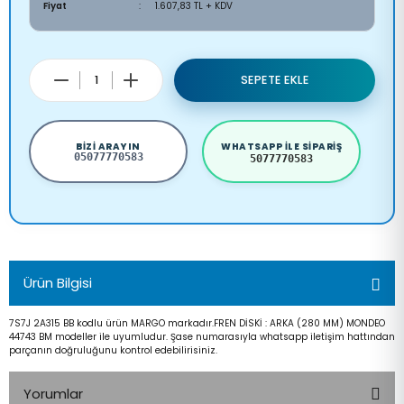
Fiyat
1.607,83 TL + KDV
SEPETE EKLE
BIZI ARAYIN
WHATSAPP ILE SIPARIŞ
05077770583
5077770583
Ürün Bilgisi
7S7J 2A315 BB kodlu ürün MARGO markadır.FREN DİSKİ : ARKA (280 MM) MONDEO
44743 BM modeller ile uyumludur. Şase numarasıyla whatsapp iletişim hattından
parçanın doğruluğunu kontrol edebilirisiniz.
Yorumlar