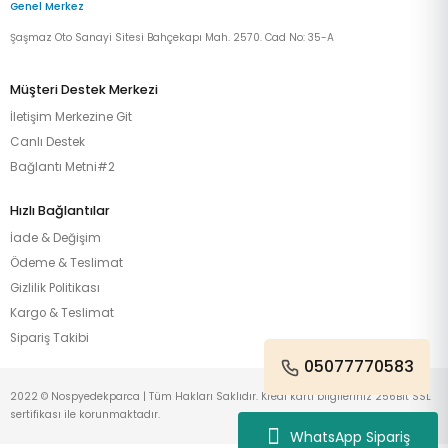
Genel Merkez
Şaşmaz Oto Sanayi Sitesi Bahçekapı Mah. 2570. Cad No: 35-A
Müşteri Destek Merkezi
İletişim Merkezine Git
Canlı Destek
Bağlantı Metni#2
Hızlı Bağlantılar
İade & Değişim
Ödeme & Teslimat
Gizlilik Politikası
Kargo & Teslimat
Sipariş Takibi
05077770583
2022 © Nospyedekparca | Tüm Hakları Saklıdır. Kredi kartı bilgileriniz 256Bit SSL
sertifikası ile korunmaktadır.
WhatsApp Sipariş