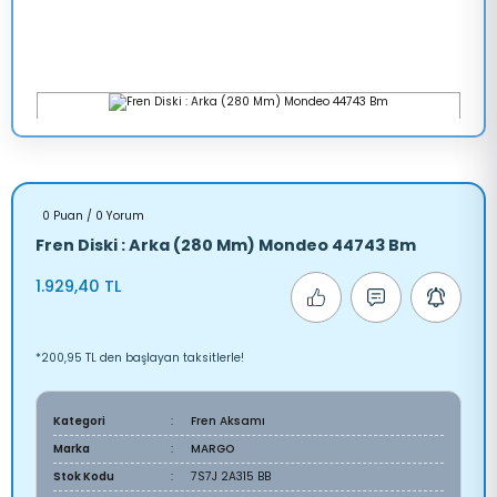
0 Puan / 0 Yorum
Fren Diski : Arka (280 Mm) Mondeo 44743 Bm
1.929,40 TL
*200,95 TL den başlayan taksitlerle!
Kategori
Fren Aksamı
Marka
MARGO
Stok Kodu
7S7J 2A315 BB