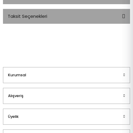
Taksit Seçenekleri
Bu ürüne ilk yorumu siz yapın!
Yorum Yaz
Kurumsal
Alışveriş
Üyelik