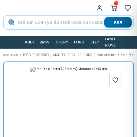
ARA
LAND
AUDİ
BMW
CHERY
FORD
JEEP
TESLA
ROVER
Anasayfa
FORD
MONDEO
MONDEO 2007-2014 MK4
Fren Aksamı
Fren Disk