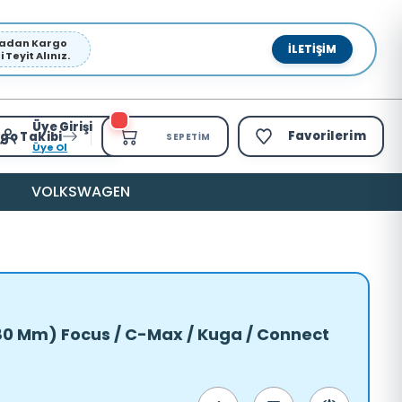
pmadan Kargo
İLETIŞIM
Teyit Alınız.
Üye Girişi
Favorilerim
go Takibi
SEPETIM
Üye Ol
VOLKSWAGEN
(280 Mm) Focus / C-Max / Kuga / Connect