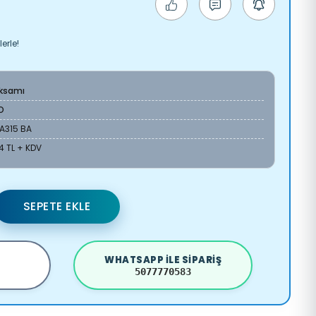
erle!
Aksamı
O
A315 BA
74 TL + KDV
SEPETE EKLE
WHATSAPP ILE SIPARIŞ
5077770583