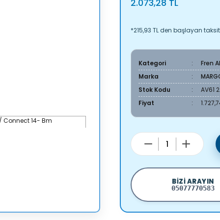
2.073,28 TL
*215,93 TL den başlayan taksitl
Kategori
Fren 
Marka
MARG
Stok Kodu
AV61 2
Fiyat
1.727,
BIZI ARAYIN
05077770583