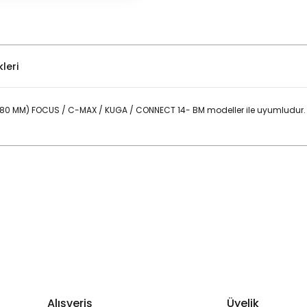
leri
(280 MM) FOCUS / C-MAX / KUGA / CONNECT 14- BM modeller ile uyumludur
Bu ürüne ilk yorumu siz yapın!
Yorum Yaz
Alışveriş
Üyelik