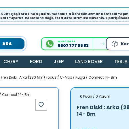
1.000+ Çeşit Arasında Şasi Numaranızla Ücretsiz Uzman Kontrolü Ya
ıkartmıyoruz. Robotlara değil, Ford Ustalarımıza Güvenin. Sipariş Öncesi 
WHATSAPP
ARA
Kar
0507 777 05 83
CHERY
FORD
JEEP
LAND ROVER
TESLA
Fren Diski : Arka (280 Mm) Focus / C-Max / Kuga / Connect 14- Bm
0 Puan / 0 Yorum
Fren Diski : Arka 
14- Bm