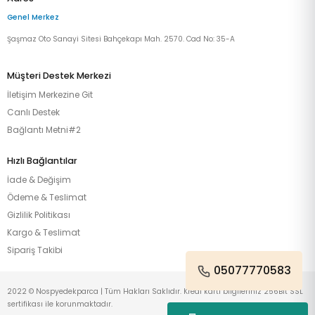
Genel Merkez
Şaşmaz Oto Sanayi Sitesi Bahçekapı Mah. 2570. Cad No: 35-A
Müşteri Destek Merkezi
İletişim Merkezine Git
Canlı Destek
Bağlantı Metni#2
Hızlı Bağlantılar
İade & Değişim
Ödeme & Teslimat
Gizlilik Politikası
Kargo & Teslimat
Sipariş Takibi
05077770583
2022 © Nospyedekparca | Tüm Hakları Saklıdır. Kredi kartı bilgileriniz 256Bit SSL
sertifikası ile korunmaktadır.