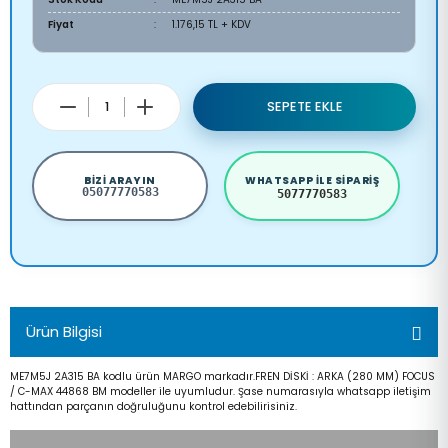
Fiyat
1.176,15 TL + KDV
SEPETE EKLE
BIZI ARAYIN
WHATSAPP ILE SIPARIŞ
05077770583
5077770583
Ürün Bilgisi
ME7M5J 2A315 BA kodlu ürün MARGO markadır.FREN DİSKİ : ARKA (280 MM) FOCUS
/ C-MAX 44868 BM modeller ile uyumludur. Şase numarasıyla whatsapp iletişim
hattından parçanın doğruluğunu kontrol edebilirisiniz.