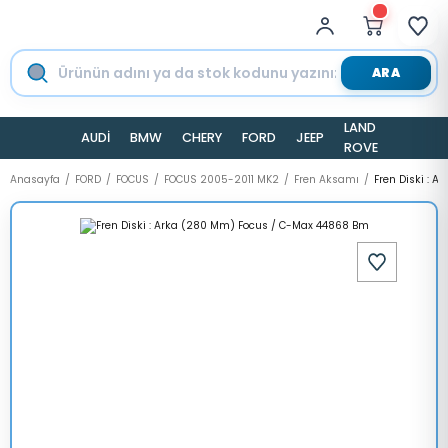
ARA
LAND
AUDİ
BMW
CHERY
FORD
JEEP
TESLA
ROVER
Anasayfa
FORD
FOCUS
FOCUS 2005-2011 MK2
Fren Aksamı
Fren Diski : 