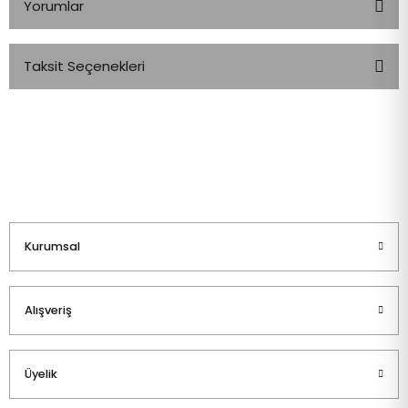
Yorumlar
Taksit Seçenekleri
Bu ürüne ilk yorumu siz yapın!
Yorum Yaz
Kurumsal
Alışveriş
Üyelik