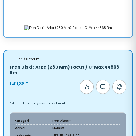
0 Puan / 0 Yorum
Fren Diski : Arka (280 Mm) Focus / C-Max 44868
Bm
1.411,38 TL
*147,00 TL den başlayan taksitlerle!
Kategori
Fren Aksamı
Marka
MARGO
Stok Kodu
ME7M5J 2A315 BA