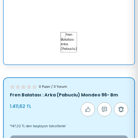
TRANSİT 
V347
LAXY
TRANSİT 
V363
A
MONDEO
ANGER
SCORPİO
0 Puan / 0 Yorum
Fren Balatası : Arka (Pabuclu) Mondeo 96- Bm
RRA
1.411,62 TL
AUNUS
*147,02 TL den başlayan taksitlerle!
RANSİT