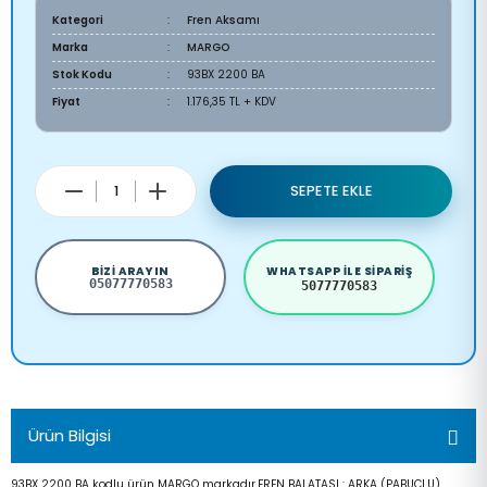
Kategori
Fren Aksamı
Marka
MARGO
Stok Kodu
93BX 2200 BA
Fiyat
1.176,35 TL + KDV
SEPETE EKLE
BIZI ARAYIN
WHATSAPP ILE SIPARIŞ
05077770583
5077770583
Ürün Bilgisi
93BX 2200 BA kodlu ürün MARGO markadır.FREN BALATASI : ARKA (PABUCLU)