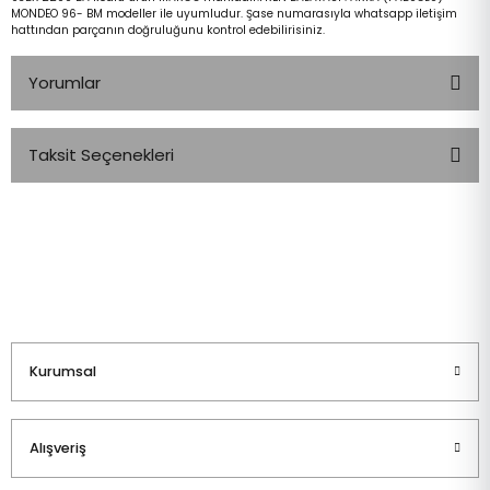
MONDEO 96- BM modeller ile uyumludur. Şase numarasıyla whatsapp iletişim
hattından parçanın doğruluğunu kontrol edebilirisiniz.
Yorumlar
Taksit Seçenekleri
Bu ürüne ilk yorumu siz yapın!
Yorum Yaz
Kurumsal
Alışveriş