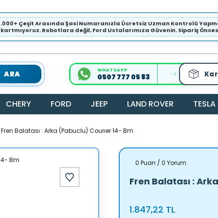
1.000+ Çeşit Arasında Şasi Numaranızla Ücretsiz Uzman Kontrolü Ya
ıkartmıyoruz. Robotlara değil, Ford Ustalarımıza Güvenin. Sipariş Öncesi 
WHATSAPP
ARA
Kar
0507 777 05 83
CHERY
FORD
JEEP
LAND ROVER
TESLA
Fren Balatası : Arka (Pabuclu) Courıer 14- Bm
0 Puan / 0 Yorum
Fren Balatası : Ark
1.847,22 TL