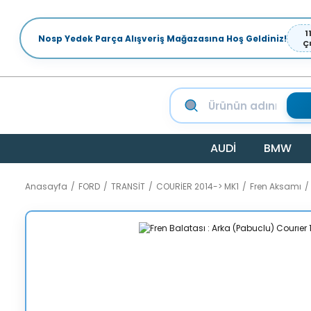
1
Nosp Yedek Parça Alışveriş Mağazasına Hoş Geldiniz!
Ç
AUDİ
BMW
Anasayfa
FORD
TRANSİT
COURİER 2014-> MK1
Fren Aksamı