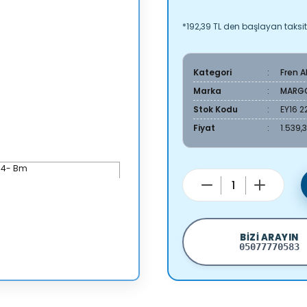
*192,39 TL den başlayan taksitl
Kategori
Fren 
Marka
MARG
Stok Kodu
EY16 2
Fiyat
1.539,
BIZI ARAYIN
05077770583