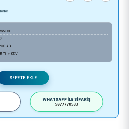
erle!
Aksamı
O
200 AB
35 TL + KDV
SEPETE EKLE
WHATSAPP ILE SIPARIŞ
5077770583