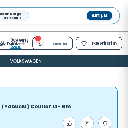
pmadan Kargo
İLETIŞIM
Teyit Alınız.
Üye Girişi
Favorilerim
go Takibi
SEPETIM
Üye Ol
VOLKSWAGEN
a (Pabuclu) Courıer 14- Bm