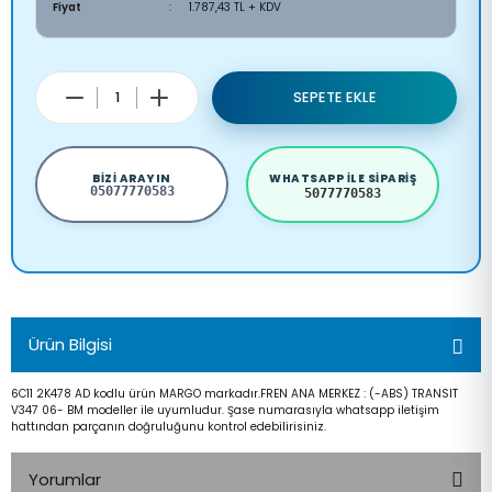
Fiyat
1.787,43 TL + KDV
SEPETE EKLE
BIZI ARAYIN
WHATSAPP ILE SIPARIŞ
05077770583
5077770583
Ürün Bilgisi
6C11 2K478 AD kodlu ürün MARGO markadır.FREN ANA MERKEZ : (-ABS) TRANSIT
V347 06- BM modeller ile uyumludur. Şase numarasıyla whatsapp iletişim
hattından parçanın doğruluğunu kontrol edebilirisiniz.
Yorumlar