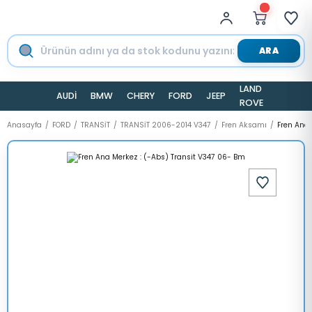
ARA
LAND
AUDİ
BMW
CHERY
FORD
JEEP
TESLA
ROVER
Anasayfa
FORD
TRANSİT
TRANSİT 2006-2014 V347
Fren Aksamı
Fren Ana 