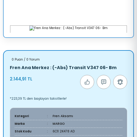
0 Puan / 0 Yorum
Fren Ana Merkez : (-Abs) Transit V347 06- Bm
2.144,91 TL
*223,39 TL den başlayan taksitlerle!
Kategori
Fren Aksamı
Marka
MARGO
Stok Kodu
6C11 2K478 AD