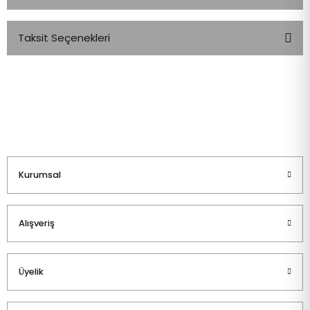
Taksit Seçenekleri
Bu ürüne ilk yorumu siz yapın!
Yorum Yaz
Kurumsal
Alışveriş
Üyelik