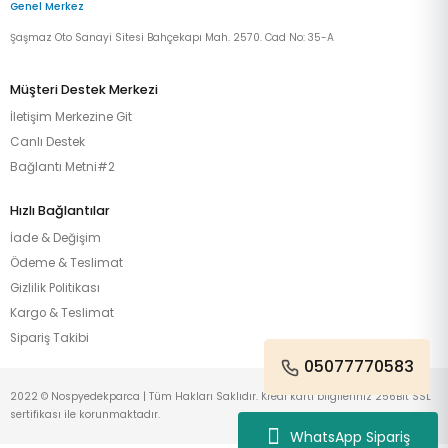
Genel Merkez
Şaşmaz Oto Sanayi Sitesi Bahçekapı Mah. 2570. Cad No: 35-A
Müşteri Destek Merkezi
İletişim Merkezine Git
Canlı Destek
Bağlantı Metni#2
Hızlı Bağlantılar
İade & Değişim
Ödeme & Teslimat
Gizlilik Politikası
Kargo & Teslimat
Sipariş Takibi
05077770583
2022 © Nospyedekparca | Tüm Hakları Saklıdır. Kredi kartı bilgileriniz 256Bit SSL
sertifikası ile korunmaktadır.
WhatsApp Sipariş